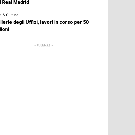
l Real Madrid
e & Cultura
llerie degli Uffizi, lavori in corso per 50
lioni
- Pubblicità -