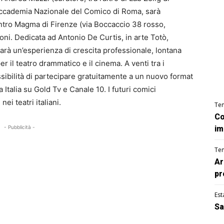
’Accademia Nazionale del Comico di Roma, sarà
ntro Magma di Firenze (via Boccaccio 38 rosso,
oni. Dedicata ad Antonio De Curtis, in arte Totò,
arà un’esperienza di crescita professionale, lontana
r il teatro drammatico e il cinema. A venti tra i
possibilità di partecipare gratuitamente a un nuovo format
a Italia su Gold Tv e Canale 10. I futuri comici
ei teatri italiani.
Te
Co
- Pubblicità -
im
Te
Ar
pr
Est
Sa