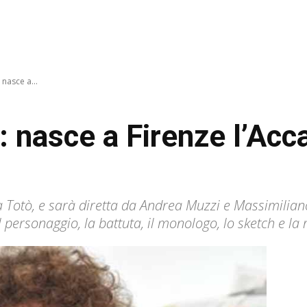
 nasce a...
a: nasce a Firenze l’Ac
 Totò, e sarà diretta da Andrea Muzzi e Massimiliano
el personaggio, la battuta, il monologo, lo sketch e la