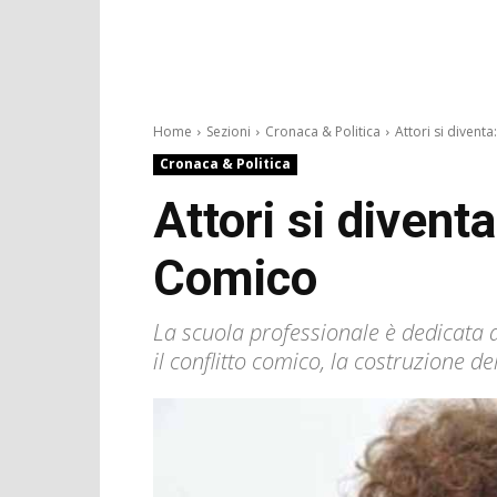
Home
Sezioni
Cronaca & Politica
Attori si diventa:
Cronaca & Politica
Attori si divent
Comico
La scuola professionale è dedicata a
il conflitto comico, la costruzione d