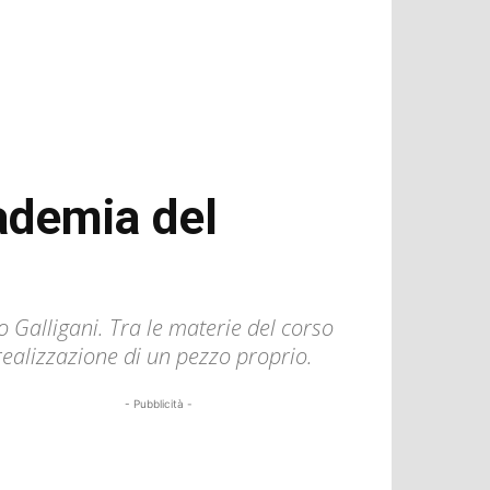
cademia del
 Galligani. Tra le materie del corso
 realizzazione di un pezzo proprio.
- Pubblicità -