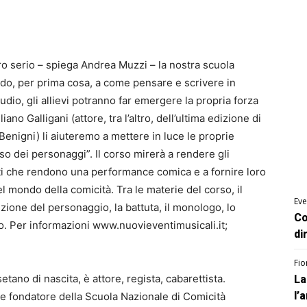
ro serio – spiega Andrea Muzzi – la nostra scuola
ndo, per prima cosa, a come pensare e scrivere in
udio, gli allievi potranno far emergere la propria forza
no Galligani (attore, tra l’altro, dell’ultima edizione di
e Benigni) li aiuteremo a mettere in luce le proprie
so dei personaggi”. Il corso mirerà a rendere gli
nti che rendono una performance comica e a fornire loro
l mondo della comicità. Tra le materie del corso, il
Eve
ione del personaggio, la battuta, il monologo, lo
Co
io. Per informazioni www.nuovieventimusicali.it;
di
Fio
tano di nascita, è attore, regista, cabarettista.
La
l’
 e fondatore della Scuola Nazionale di Comicità