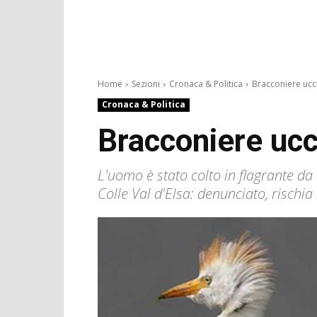
Home
Sezioni
Cronaca & Politica
Bracconiere ucci
Cronaca & Politica
Bracconiere ucci
L'uomo è stato colto in flagrante da
Colle Val d'Elsa: denunciato, rischia 