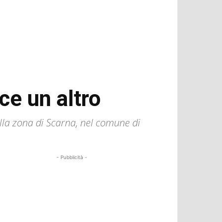
ce un altro
lla zona di Scarna, nel comune di
- Pubblicità -