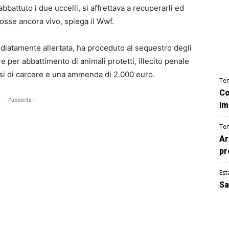
bbattuto i due uccelli, si affrettava a recuperarli ed
osse ancora vivo, spiega il Wwf.
ediatamente allertata, ha proceduto al sequestro degli
e per abbattimento di animali protetti, illecito penale
esi di carcere e una ammenda di 2.000 euro.
Te
Co
- Pubblicità -
im
Te
Ar
pr
Est
Sa