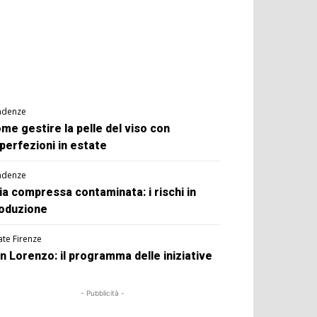
ndenze
me gestire la pelle del viso con
perfezioni in estate
ndenze
ia compressa contaminata: i rischi in
oduzione
ate Firenze
n Lorenzo: il programma delle iniziative
- Pubblicità -