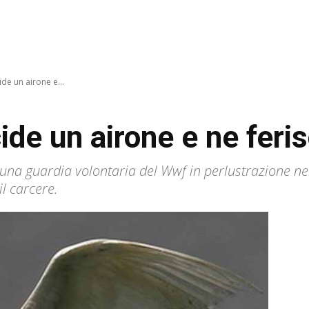
de un airone e...
de un airone e ne feris
 una guardia volontaria del Wwf in perlustrazione ne
il carcere.