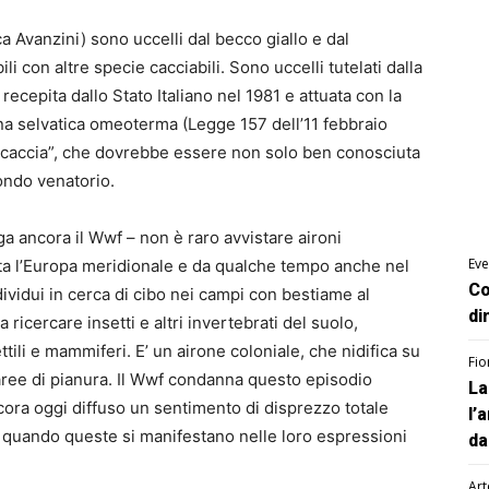
ca Avanzini) sono uccelli dal becco giallo e dal
i con altre specie cacciabili. Sono uccelli tutelati dalla
ecepita dallo Stato Italiano nel 1981 e attuata con la
na selvatica omeoterma (Legge 157 dell’11 febbraio
 caccia”, che dovrebbe essere non solo ben conosciuta
mondo venatorio.
ga ancora il Wwf – non è raro avvistare aironi
Eve
tta l’Europa meridionale e da qualche tempo anche nel
Co
dividui in cerca di cibo nei campi con bestiame al
di
 a ricercare insetti e altri invertebrati del suolo,
ttili e mammiferi. E’ un airone coloniale, che nidifica su
Fio
 aree di pianura. Il Wwf condanna questo episodio
La
cora oggi diffuso un sentimento di disprezzo totale
l’
e quando queste si manifestano nelle loro espressioni
da
Art