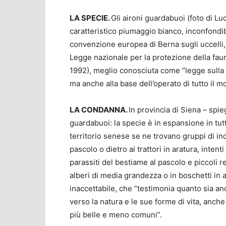
LA SPECIE.
Gli aironi guardabuoi (foto di Lu
caratteristico piumaggio bianco, inconfondibil
convenzione europea di Berna sugli uccelli, r
Legge nazionale per la protezione della fau
1992), meglio conosciuta come “legge sulla
ma anche alla base dell’operato di tutto il 
LA CONDANNA.
In provincia di Siena – spie
guardabuoi: la specie è in espansione in tu
territorio senese se ne trovano gruppi di in
pascolo o dietro ai trattori in aratura, intenti
parassiti del bestiame al pascolo e piccoli re
alberi di media grandezza o in boschetti in
inaccettabile, che “testimonia quanto sia an
verso la natura e le sue forme di vita, anch
più belle e meno comuni”.