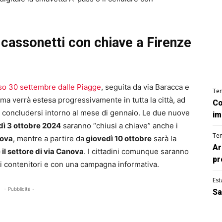
i cassonetti con chiave a Firenze
so 30 settembre dalle Piagge
, seguita da via Baracca e
Te
tema verrà estesa progressivamente in tutta la città, ad
Co
r concludersi intorno al mese di gennaio. Le due nuove
im
dì 3 ottobre 2024
saranno “chiusi a chiave” anche i
Te
Nova
, mentre a partire da
giovedì 10 ottobre
sarà la
Ar
e il settore di via Canova
. I cittadini comunque saranno
pr
ui contenitori e con una campagna informativa.
Est
- Pubblicità -
Sa