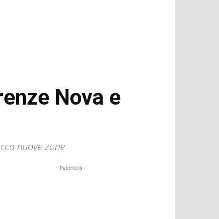
irenze Nova e
tocca nuove zone
- Pubblicità -