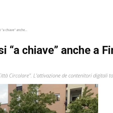
 "a chiave" anche...
si “a chiave” anche a F
ttà Circolare". L'attivazione de contenitori digitali 