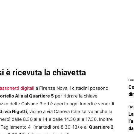
i è ricevuta la chiavetta
Eve
Co
assonetti digitali
a Firenze Nova, i cittadini possono
di
ortello Alia al Quartiere 5
per ritirare la chiave
Viuzzo delle Calvane 3 ed è aperto ogni lunedì e venerdì
Fio
di via Nigetti
, vicino a via Canova (che serve anche la
La
rdì dalle 8.30 alle 14 e dalle 14.30 alle 17.30. Inoltre
l’
el Tagliamento 4 (martedì ore 8.30-13) e al
Quartiere 2
,
da