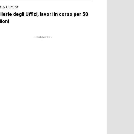
e & Cultura
llerie degli Uffizi, lavori in corso per 50
lioni
- Pubblicità -