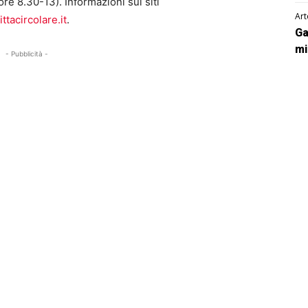
ore 8.30-13). Informazioni sui siti
Art
tacircolare.it
.
Ga
mi
- Pubblicità -