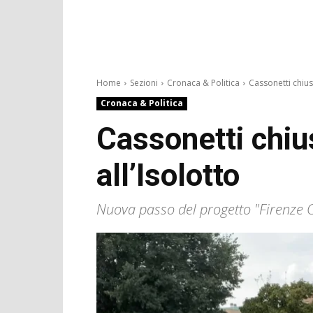
Home
Sezioni
Cronaca & Politica
Cassonetti chiusi
Cronaca & Politica
Cassonetti chiu
all’Isolotto
Nuova passo del progetto "Firenze Ci