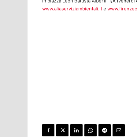
in piazza Leon Battista Alberti, 1/A (venerdì 
www.aliaserviziambientali.it
e
www.firenzecit