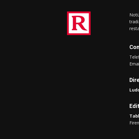
Notiz
trad
rest
Con
Tel
Ema
Dir
Ludo
Edi
Tabl
Fire