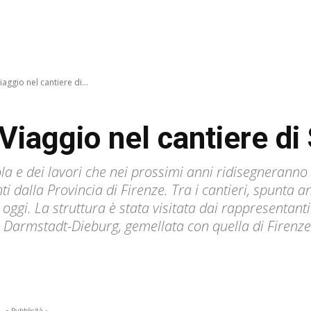
ggio nel cantiere di...
aggio nel cantiere di 
la e dei lavori che nei prossimi anni ridisegneranno 
i dalla Provincia di Firenze. Tra i cantieri, spunta a
 oggi. La struttura è stata visitata dai rappresentant
di Darmstadt-Dieburg, gemellata con quella di Fire
- Pubblicità -