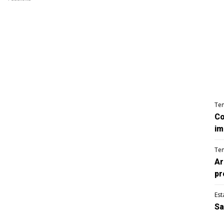
Te
Co
im
Te
Ar
pr
Est
Sa