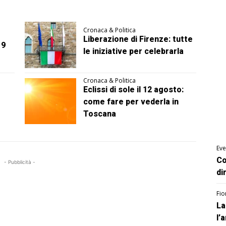
Cronaca & Politica
Liberazione di Firenze: tutte
 9
le iniziative per celebrarla
Cronaca & Politica
Eclissi di sole il 12 agosto:
come fare per vederla in
Toscana
Eve
Co
- Pubblicità -
di
Fio
La
l’