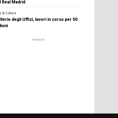
l Real Madrid
e & Cultura
llerie degli Uffizi, lavori in corso per 50
lioni
- Pubblicità -