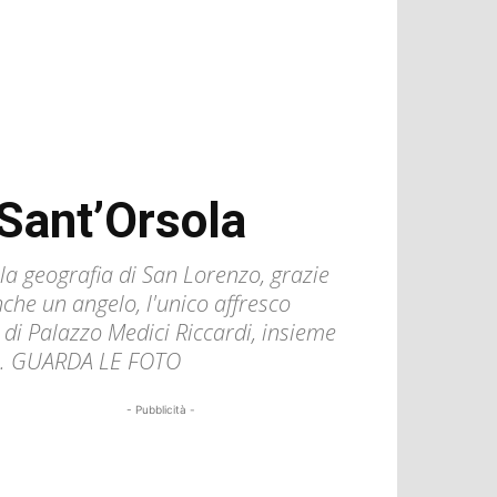
Sant’Orsola
la geografia di San Lorenzo, grazie
nche un angelo, l'unico affresco
i di Palazzo Medici Riccardi, insieme
nze. GUARDA LE FOTO
- Pubblicità -