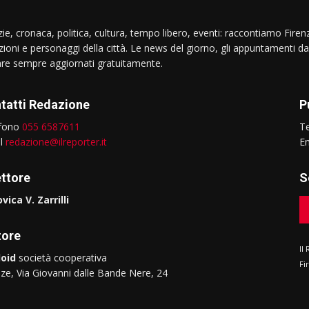
ie, cronaca, politica, cultura, tempo libero, eventi: raccontiamo Firenz
izioni e personaggi della città. Le news del giorno, gli appuntamenti da
are sempre aggiornati gratuitamente.
tatti Redazione
P
efono
055 6587611
T
il
redazione@ilreporter.it
E
ettore
S
vica V. Zarrilli
tore
Il
oid
società cooperativa
Fi
nze, Via Giovanni dalle Bande Nere, 24