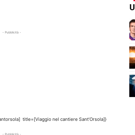
U
- Pubblicità -
ntorsola] title=[Viaggio nel cantiere Sant’Orsola]}
- Pubblicità -