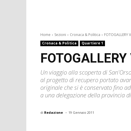
Home
Sezioni
Cronaca & Politica
FOTOGALLERY Via
Cronaca & Politica
Quartiere 1
FOTOGALLERY Vi
Un viaggio alla scoperta di San'Orso
al progetto di recupero portato avant
originale che si è conservato fino ad
a una delegazione della provincia 
-
di
Redazione
19 Gennaio 2011