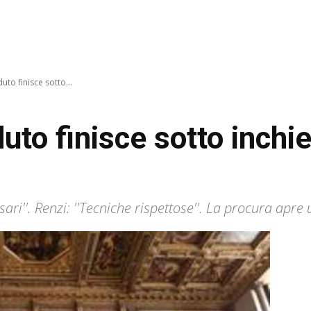
uto finisce sotto...
uto finisce sotto inchie
sari''. Renzi: ''Tecniche rispettose''. La procura apre 