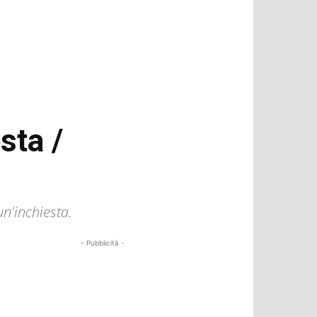
sta /
un'inchiesta.
- Pubblicità -