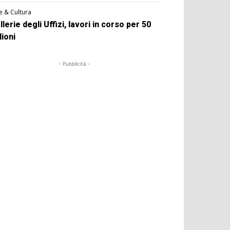
e & Cultura
llerie degli Uffizi, lavori in corso per 50
lioni
- Pubblicità -