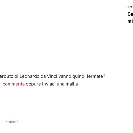
Art
Ga
mi
perduto di Leonardo da Vinci vanno quindi fermate?
k
,
commenta
oppure inviaci una mail a
- Pubblicità -