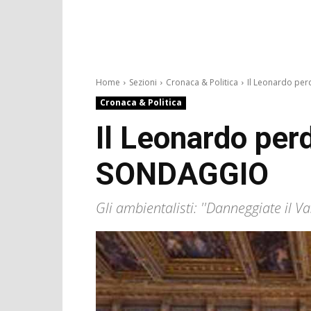
Home
Sezioni
Cronaca & Politica
Il Leonardo perd
Cronaca & Politica
Il Leonardo perd
SONDAGGIO
Gli ambientalisti: ''Danneggiate il Va