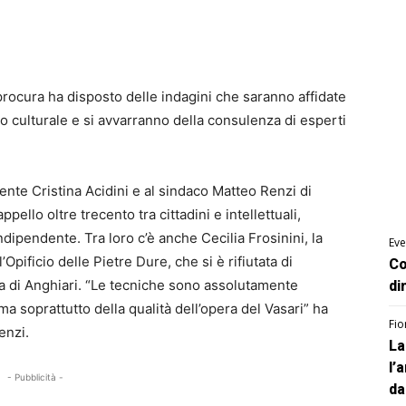
 procura ha disposto delle indagini che saranno affidate
io culturale e si avvarranno della consulenza di esperti
ente Cristina Acidini e al sindaco Matteo Renzi di
ppello oltre trecento tra cittadini e intellettuali,
dipendente. Tra loro c’è anche Cecilia Frosinini, la
Eve
Opificio delle Pietre Dure, che si è rifiutata di
Co
glia di Anghiari. “Le tecniche sono assolutamente
di
ma soprattutto della qualità dell’opera del Vasari” ha
Fio
enzi.
La
l’
- Pubblicità -
da