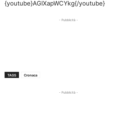
{youtube}AGIXapWCYkg{/youtube}
- Pubblicità -
TAGS
Cronaca
- Pubblicità -