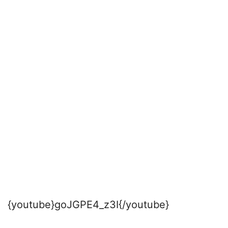
{youtube}goJGPE4_z3I{/youtube}