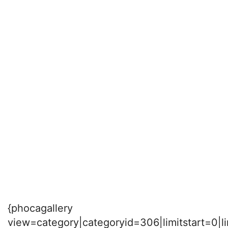
{phocagallery
view=category|categoryid=306|limitstart=0|l