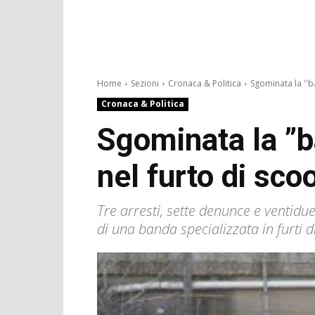
Home
Sezioni
Cronaca & Politica
Sgominata la ''b
Cronaca & Politica
Sgominata la ”b
nel furto di sco
Tre arresti, sette denunce e ventidue
di una banda specializzata in furti d