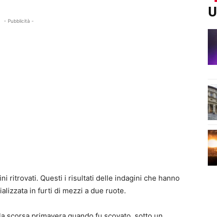
U
- Pubblicità -
i ritrovati. Questi i risultati delle indagini che hanno
alizzata in furti di mezzi a due ruote.
 la scorsa primavera quando fu scovato, sotto un