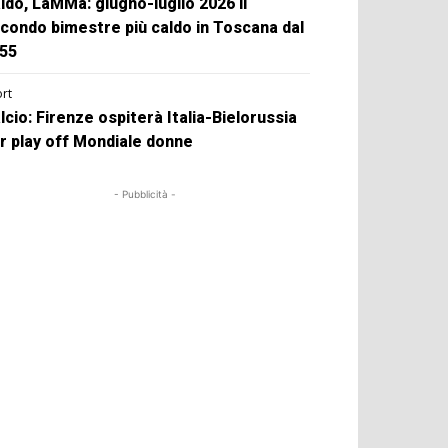
ldo, LaMMa: giugno-luglio 2026 il
condo bimestre più caldo in Toscana dal
55
rt
lcio: Firenze ospiterà Italia-Bielorussia
r play off Mondiale donne
- Pubblicità -