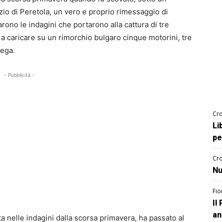
rvizio di Peretola, un vero e proprio rimessaggio di
rono le indagini che portarono alla cattura di tre
si a caricare su un rimorchio bulgaro cinque motorini, tre
lega.
- Pubblicità -
Cro
Li
pe
Cro
Nu
Fio
Il
an
a nelle indagini dalla scorsa primavera, ha passato al