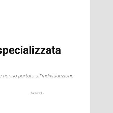
specializzata
che hanno portato all'individuazione
- Pubblicità -