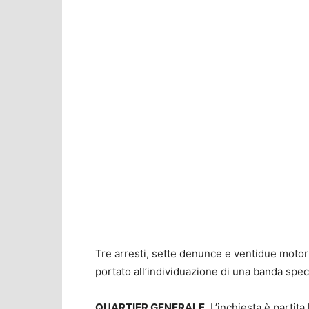
Tre arresti, sette denunce e ventidue motorin
portato all’individuazione di una banda speci
QUARTIER GENERALE.
L’inchiesta è partita