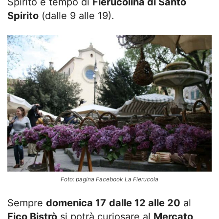
Spirito è tempo di
Fierucolina di Santo
Spirito
(dalle 9 alle 19).
Foto: pagina Facebook La Fierucola
Sempre
domenica 17
dalle 12 alle 20
al
Fico Bistrò
si potrà curiosare al
Mercato