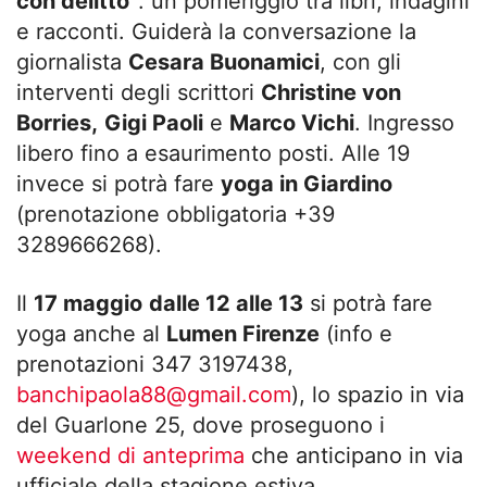
con delitto”
: un pomeriggio tra libri, indagini
e racconti. Guiderà la conversazione la
giornalista
Cesara Buonamici
, con gli
interventi degli scrittori
Christine von
Borries,
Gigi Paoli
e
Marco Vichi
. Ingresso
libero fino a esaurimento posti. Alle 19
invece si potrà fare
yoga in Giardino
(prenotazione obbligatoria +39
3289666268).
Il
17 maggio
dalle 12 alle 13
si potrà fare
yoga anche al
Lumen Firenze
(info e
prenotazioni 347 3197438,
banchipaola88@gmail.com
), lo spazio in via
del Guarlone 25, dove proseguono i
weekend di anteprima
che anticipano in via
ufficiale della stagione estiva.