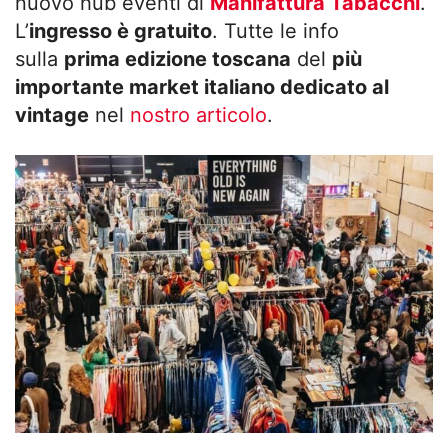
nuovo hub eventi di
Manifattura Tabacchi
.
L’
ingresso è gratuito
. Tutte le info
sulla
prima edizione toscana
del
più
importante market italiano dedicato al
vintage
nel
nostro articolo
.