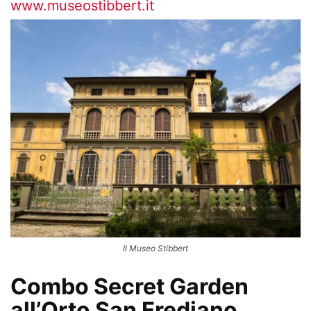
www.museostibbert.it
Il Museo Stibbert
Combo Secret Garden
all’Orto San Frediano