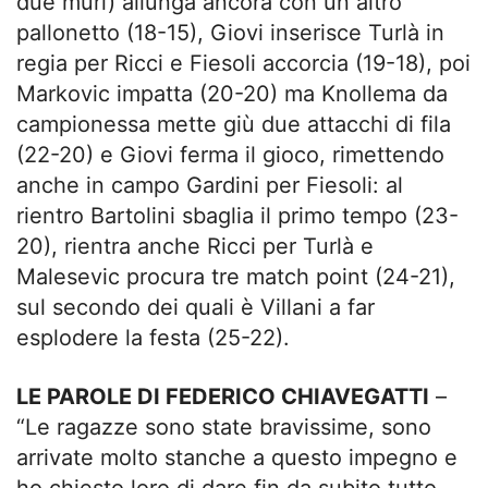
due muri) allunga ancora con un altro
pallonetto (18-15), Giovi inserisce Turlà in
regia per Ricci e Fiesoli accorcia (19-18), poi
Markovic impatta (20-20) ma Knollema da
campionessa mette giù due attacchi di fila
(22-20) e Giovi ferma il gioco, rimettendo
anche in campo Gardini per Fiesoli: al
rientro Bartolini sbaglia il primo tempo (23-
20), rientra anche Ricci per Turlà e
Malesevic procura tre match point (24-21),
sul secondo dei quali è Villani a far
esplodere la festa (25-22).
LE PAROLE DI FEDERICO CHIAVEGATTI
–
“Le ragazze sono state bravissime, sono
arrivate molto stanche a questo impegno e
ho chiesto loro di dare fin da subito tutto