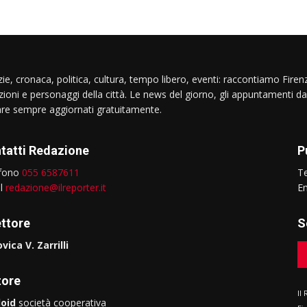
ie, cronaca, politica, cultura, tempo libero, eventi: raccontiamo Firenz
izioni e personaggi della città. Le news del giorno, gli appuntamenti da
are sempre aggiornati gratuitamente.
tatti Redazione
P
efono
055 6587611
T
il
redazione@ilreporter.it
E
ettore
S
vica V. Zarrilli
tore
Il
oid
società cooperativa