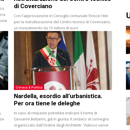
di Coverciano
tro
U
erra
Con l'approvazione in Consiglio comunale finisce l'iter
 come
per la ristrutturazione del Centro tecnico di Coverciano,
un investimento da 15 milioni di euro
Cronaca & Politica
Nardella, esordio all’urbanistica.
Per ora tiene le deleghe
,
In caso di rimpasto potrebbe indicare il nome di
nze
Giovanni Bettarini, già in giunta. Il sindaco al convegno
organizzato dall'Ordine degli Architetti: “Adesso serve