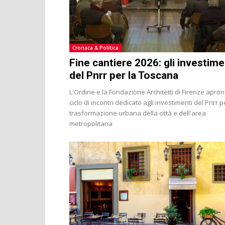
Cronaca & Politica
Fine cantiere 2026: gli investime
del Pnrr per la Toscana
L'Ordine e la Fondazione Architetti di Firenze aprono
ciclo di incontri dedicato agli investimenti del Pnrr p
trasformazione urbana della città e dell'area
metropolitana