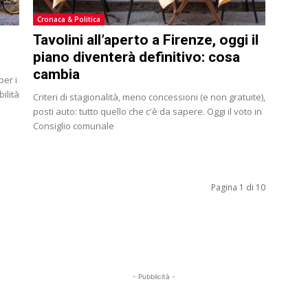
Cronaca & Politica
Tavolini all’aperto a Firenze, oggi il
piano diventerà definitivo: cosa
cambia
per i
ilità
Criteri di stagionalità, meno concessioni (e non gratuite),
posti auto: tutto quello che c'è da sapere. Oggi il voto in
Consiglio comunale
Pagina 1 di 10
- Pubblicità -