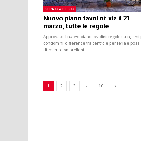
Cronaca & Politica
Nuovo piano tavolini: via il 21
marzo, tutte le regole
Approvato il nuovo piano tavolini: regole stringenti 
condomini, differenze tra centro e periferia e possib
di inserire ombrelloni
...
1
2
3
10