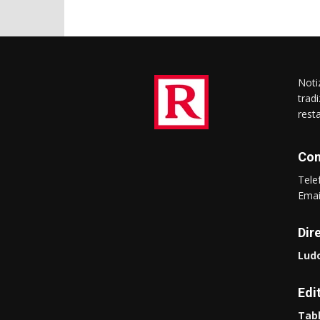
Notiz
trad
rest
Con
Tel
Ema
Dir
Ludo
Edi
Tabl