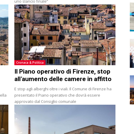
uno slancio finale”
Cronaca & Politica
Il Piano operativo di Firenze, stop
all’aumento delle camere in affitto
E stop agli alberghi oltre i viali. Il Comune di Firenze ha
ella
presentato il Piano operativo che dovrà essere
approvato dal Consiglio comunale