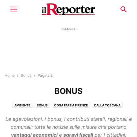
- Pubblicità -
Home
Bonus
Pagina 2
BONUS
AMBIENTE
BONUS
COSA FARE A FIRENZE
DALLA TOSCANA
DOVE ANDARE E COSA VEDERE
ED. LOCALI
FIORENTINA
Le agevolazioni, i bonus, i contributi statali, regionali e
FIRENZE CURIOSITÀ E LEGGENDE
FIRENZE GRATIS
GALLERIE
comunali: tutte le notizie sulle misure che portano
IL COMMENTO
IL REPORTER
LUNGARNO
vantaggi economici
e
sgravi fiscali
per i cittadini.