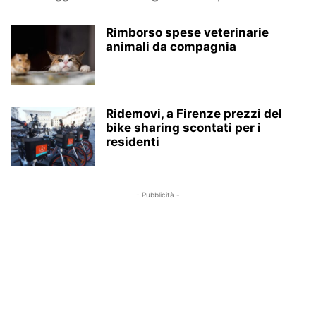
RISTORANTI, CIBO E RICETTE
SALUTE
SEZIONI
VIDEO
Rimborso spese veterinarie
animali da compagnia
Ridemovi, a Firenze prezzi del
bike sharing scontati per i
residenti
- Pubblicità -