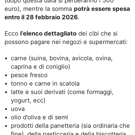
(dopo questa data si perderanno i 500
euro), mentre la somma
potrà essere spesa
entro il 28 febbraio 2026
.
Ecco
l’elenco dettagliato
dei cibi che si
possono pagare nei negozi e supermercati:
carne (suina, bovina, avicola, ovina,
caprina e di coniglio)
pesce fresco
tonno e carne in scatola
latte e suoi derivati (come formaggi,
yogurt, ecc)
uova
olio d’oliva e di semi
prodotti della panetteria (sia ordinaria che
fine), della pasticceria e della biscotteria