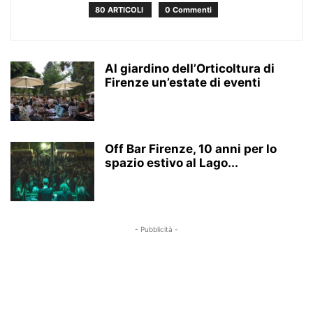
80 ARTICOLI
0 Commenti
Al giardino dell’Orticoltura di
Firenze un’estate di eventi
Off Bar Firenze, 10 anni per lo
spazio estivo al Lago...
- Pubblicità -