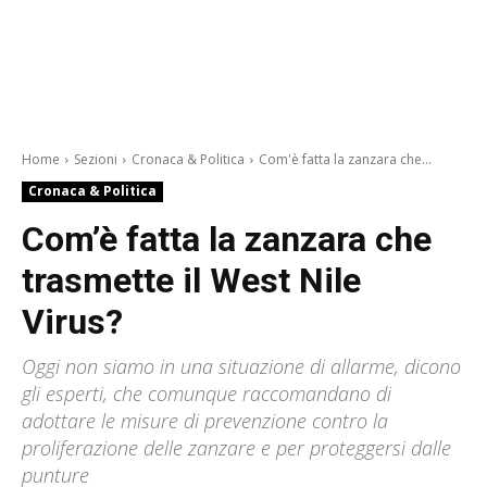
Home
Sezioni
Cronaca & Politica
Com'è fatta la zanzara che...
Cronaca & Politica
Com’è fatta la zanzara che
trasmette il West Nile
Virus?
Oggi non siamo in una situazione di allarme, dicono
gli esperti, che comunque raccomandano di
adottare le misure di prevenzione contro la
proliferazione delle zanzare e per proteggersi dalle
punture