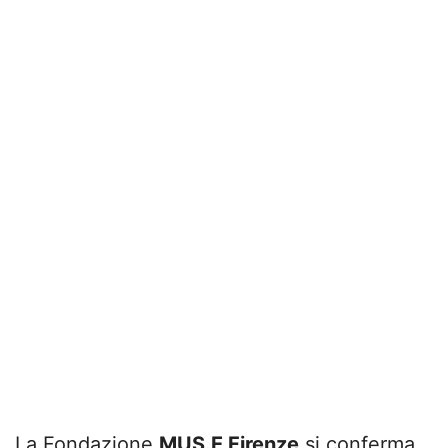
La Fondazione
MUS.E Firenze
si conferma