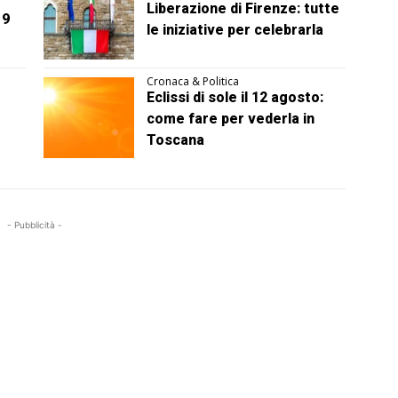
Liberazione di Firenze: tutte
 9
le iniziative per celebrarla
Cronaca & Politica
Eclissi di sole il 12 agosto:
come fare per vederla in
Toscana
- Pubblicità -