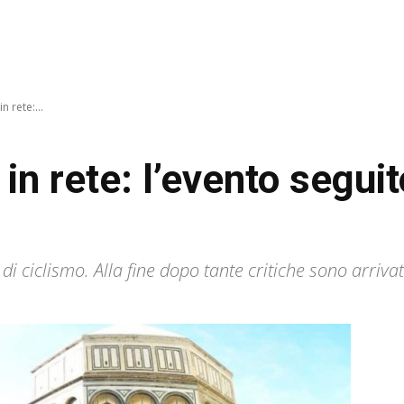
n rete:...
 in rete: l’evento seguit
di ciclismo. Alla fine dopo tante critiche sono arriva