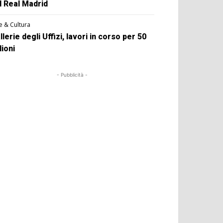
l Real Madrid
e & Cultura
llerie degli Uffizi, lavori in corso per 50
lioni
- Pubblicità -