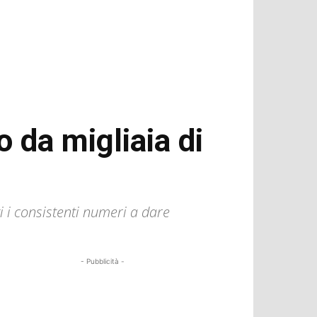
o da migliaia di
ti i consistenti numeri a dare
- Pubblicità -