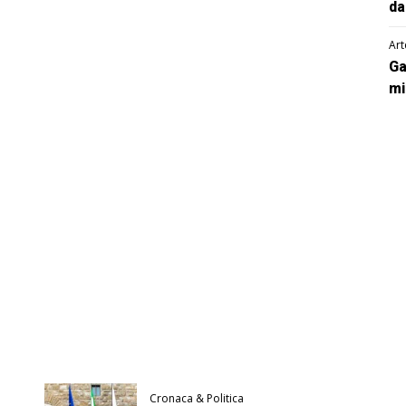
da
Art
Ga
mi
Cronaca & Politica