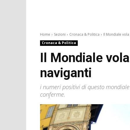
Home
Sezioni
Cronaca & Politica
Il Mondiale vola i
Cronaca & Politica
Il Mondiale vola
naviganti
i numeri positivi di questo mondiale 
conferme.