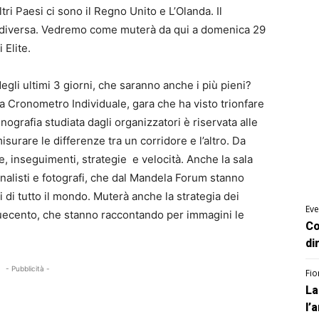
ltri Paesi ci sono il Regno Unito e L’Olanda. Il
 diversa. Vedremo come muterà da qui a domenica 29
 Elite.
egli ultimi 3 giorni, che saranno anche i più pieni?
a Cronometro Individuale, gara che ha visto trionfare
nografia studiata dagli organizzatori è riservata alle
isurare le differenze tra un corridore e l’altro. Da
he, inseguimenti, strategie e velocità. Anche la sala
rnalisti e fotografi, che dal Mandela Forum stanno
i di tutto il mondo. Muterà anche la strategia dei
Eve
nquecento, che stanno raccontando per immagini le
Co
di
- Pubblicità -
Fio
La
l’