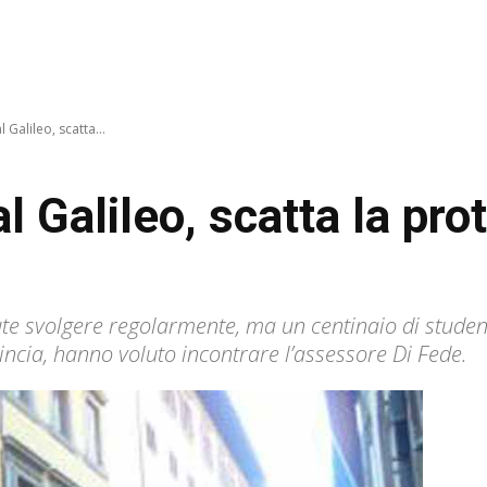
 Galileo, scatta...
al Galileo, scatta la pro
te svolgere regolarmente, ma un centinaio di student
vincia, hanno voluto incontrare l’assessore Di Fede.