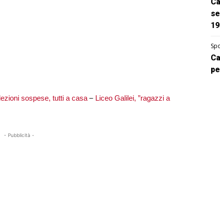
Ca
se
19
Spo
Ca
pe
–
: lezioni sospese, tutti a casa
Liceo Galilei, ”ragazzi a
- Pubblicità -