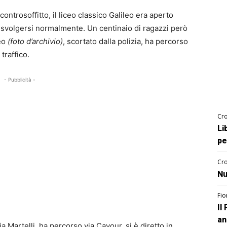
ontrosoffitto, il liceo classico Galileo era aperto
 svolgersi normalmente. Un centinaio di ragazzi però
teo
(foto d’archivio)
, scortato dalla polizia, ha percorso
traffico.
- Pubblicità -
Cro
Li
pe
Cro
Nu
Fio
Il
an
via Martelli, ha percorso via Cavour, si è diretto in