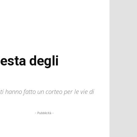
testa degli
i hanno fatto un corteo per le vie di
- Pubblicità -