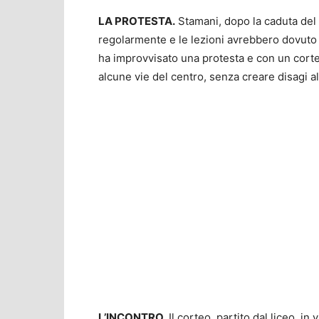
LA PROTESTA.
Stamani, dopo la caduta del c
regolarmente e le lezioni avrebbero dovuto
ha improvvisato una protesta e con un cor
alcune vie del centro, senza creare disagi al 
L’INCONTRO.
Il corteo, partito dal liceo, in 