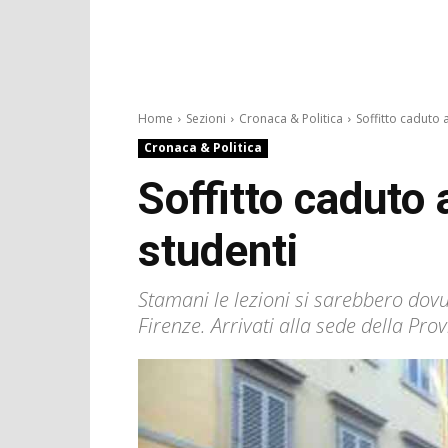
Home
Sezioni
Cronaca & Politica
Soffitto caduto al
Cronaca & Politica
Soffitto caduto 
studenti
Stamani le lezioni si sarebbero dovu
Firenze. Arrivati alla sede della Pro