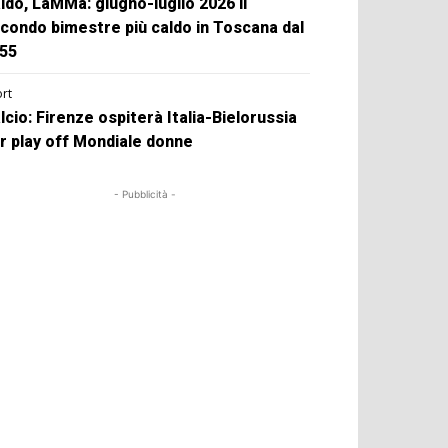
ldo, LaMMa: giugno-luglio 2026 il
condo bimestre più caldo in Toscana dal
55
rt
lcio: Firenze ospiterà Italia-Bielorussia
r play off Mondiale donne
- Pubblicità -