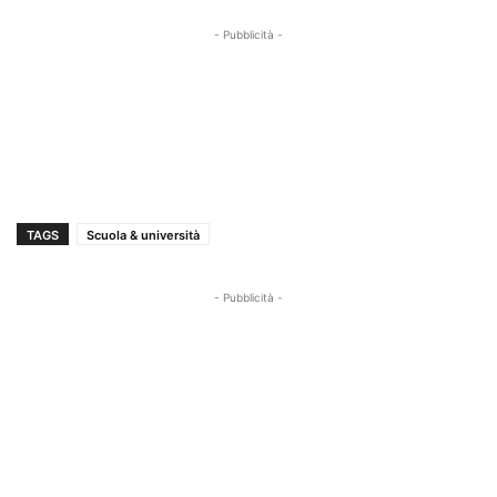
- Pubblicità -
TAGS
Scuola & università
- Pubblicità -