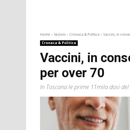
Home
Sezioni
Cronaca & Politica
Vaccini, in cons
Cronaca & Politica
Vaccini, in co
per over 70
In Toscana le prime 11mila dosi del v