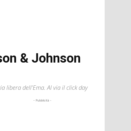
nson & Johnson
 libera dell'Ema. Al via il click day
- Pubblicità -