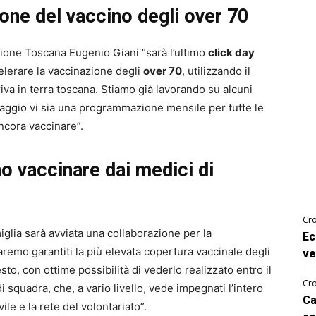
ione del vaccino degli over 70
ione Toscana Eugenio Giani “sarà l’ultimo
click day
lerare la vaccinazione degli
over 70
, utilizzando il
va in terra toscana. Stiamo già lavorando su alcuni
 maggio vi sia una programmazione mensile per tutte le
ncora vaccinare”.
no vaccinare dai medici di
Cro
iglia sarà avviata una collaborazione per la
Ec
aremo garantiti la più elevata copertura vaccinale degli
ve
to, con ottime possibilità di vederlo realizzato entro il
Cro
di squadra, che, a vario livello, vede impegnati l’intero
Ca
ile e la rete del volontariato”.