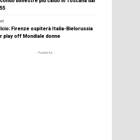
condo bimestre più caldo in Toscana dal
55
rt
lcio: Firenze ospiterà Italia-Bielorussia
r play off Mondiale donne
- Pubblicità -