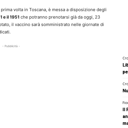
a prima volta in Toscana, è messa a disposizione degli
1 e il 1951
che potranno prenotarsi già da oggi, 23
otato, il vaccino sarà somministrato nelle giornate di
icati.
- Pubblicità -
Cro
Li
pe
Cro
Nu
Fio
Il
an
ma