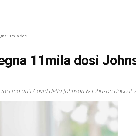
egna 11mila dosi...
nsegna 11mila dosi Joh
accino anti Covid della Johnson & Johnson dopo il via