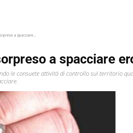
sorpreso a spacciare...
sorpreso a spacciare er
ando le consuete attività di controllo sul territorio 
acciare.