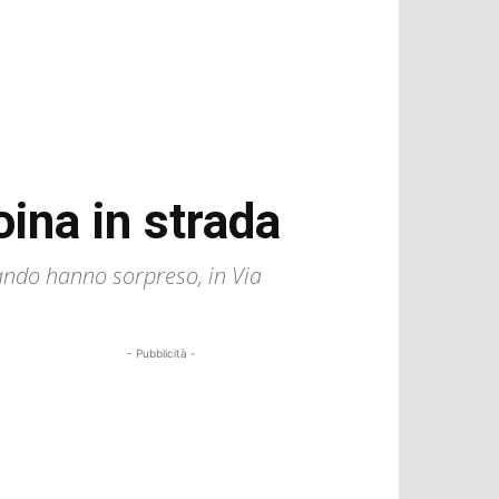
oina in strada
quando hanno sorpreso, in Via
- Pubblicità -