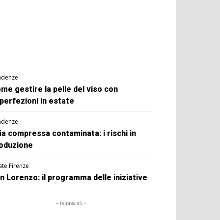
ndenze
me gestire la pelle del viso con
perfezioni in estate
ndenze
ia compressa contaminata: i rischi in
oduzione
ate Firenze
n Lorenzo: il programma delle iniziative
- Pubblicità -