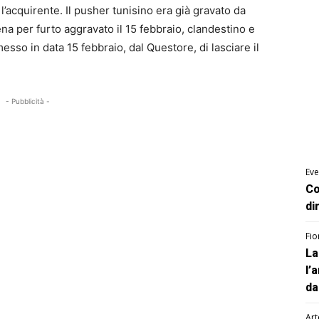
l’acquirente. Il pusher tunisino era già gravato da
a per furto aggravato il 15 febbraio, clandestino e
messo in data 15 febbraio, dal Questore, di lasciare il
- Pubblicità -
Eve
Co
di
Fio
La
l’
da
Art