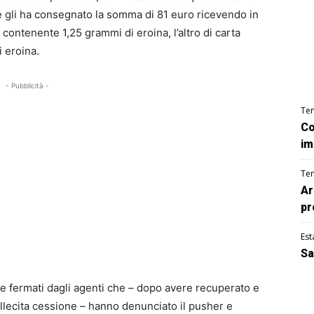
he gli ha consegnato la somma di 81 euro ricevendo in
contenente 1,25 grammi di eroina, l’altro di carta
 eroina.
- Pubblicità -
Te
Co
im
Te
Ar
pr
Est
Sa
e fermati dagli agenti che – dopo avere recuperato e
’illecita cessione – hanno denunciato il pusher e