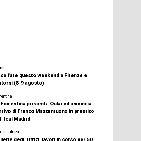
nti
sa fare questo weekend a Firenze e
ntorni (8-9 agosto)
rentina
 Fiorentina presenta Oulai ed annuncia
arrivo di Franco Mastantuono in prestito
l Real Madrid
e & Cultura
llerie degli Uffizi, lavori in corso per 50