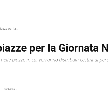
iazze per la...
 piazze per la Giornata
nelle piazze in cui verranno distribuiti cestini di per
- Pubblicità -