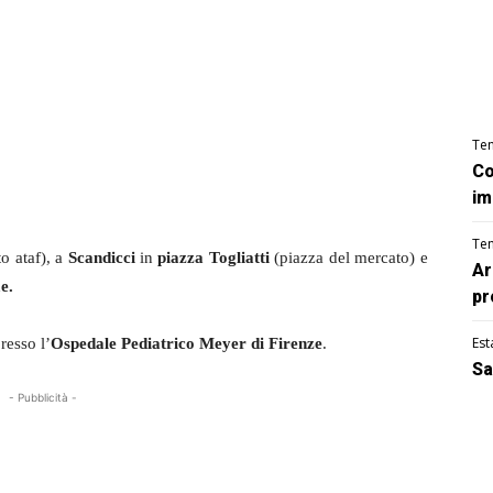
Te
Co
im
Te
o ataf), a
Scandicci
in
piazza Togliatti
(piazza del mercato) e
Ar
e.
pr
Est
resso l’
Ospedale Pediatrico Meyer di Firenze
.
Sa
- Pubblicità -