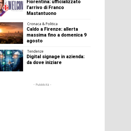
Fiorentina: ufficializzato
l’arrivo di Franco
Mastantuono
Cronaca & Politica
Caldo a Firenze: allerta
massima fino a domenica 9
agosto
Tendenze
Digital signage in azienda:
da dove iniziare
- Pubblicità -