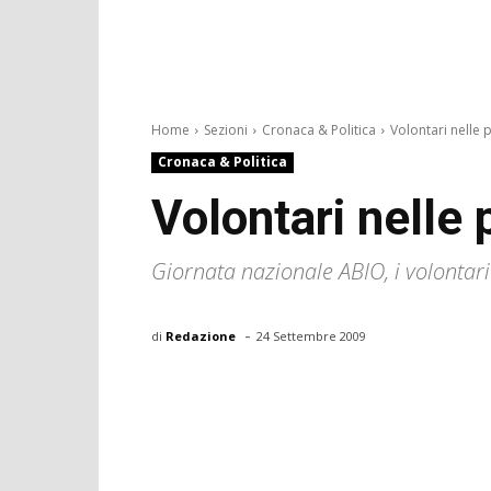
Home
Sezioni
Cronaca & Politica
Volontari nelle p
Cronaca & Politica
Volontari nelle
Giornata nazionale ABIO, i volontari 
-
di
Redazione
24 Settembre 2009