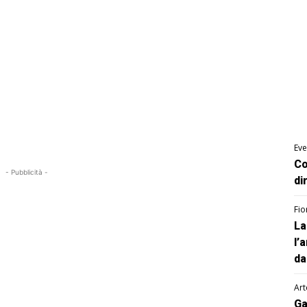
Eve
Co
- Pubblicità -
di
Fio
La
l’
da
Art
Ga