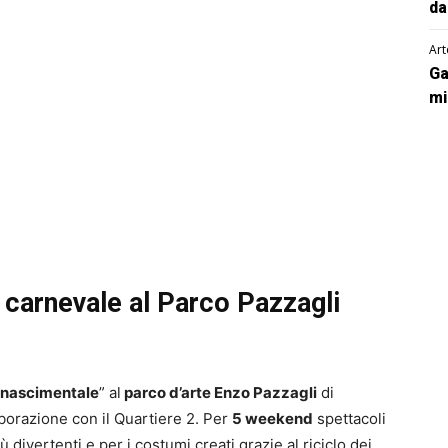
da
Art
Ga
mi
i carnevale al Parco Pazzagli
inascimentale
” al
parco d’arte Enzo Pazzagli
di
aborazione con il Quartiere 2. Per
5 weekend
spettacoli
 divertenti e per i costumi creati grazie al riciclo dei