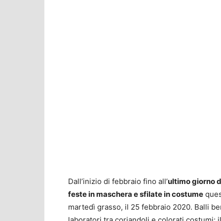
Dall’inizio di febbraio fino all’
ultimo giorno 
feste in maschera e sfilate in costume
ques
martedì grasso, il 25 febbraio 2020. Balli ben
laboratori tra coriandoli e colorati costumi: