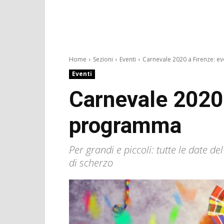
Home
Sezioni
Eventi
Carnevale 2020 a Firenze: eve
Eventi
Carnevale 2020 
programma
Per grandi e piccoli: tutte le date d
di scherzo