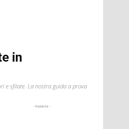
e in
ri e sfilate. La nostra guida a prova
- Pubblicità -