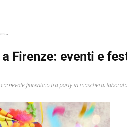
nti...
a Firenze: eventi e fest
el carnevale fiorentino tra party in maschera, laborato