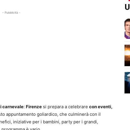
U
- Pubblicità -
di carnevale
:
Firenze
si prepara a celebrare
con eventi,
to appuntamento goliardico, che culminerà con il
efici, iniziative per i bambini, party per i grandi,
 il programma è vario.