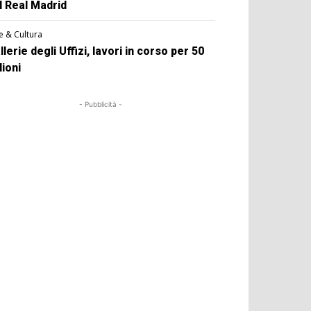
l Real Madrid
e & Cultura
llerie degli Uffizi, lavori in corso per 50
lioni
- Pubblicità -