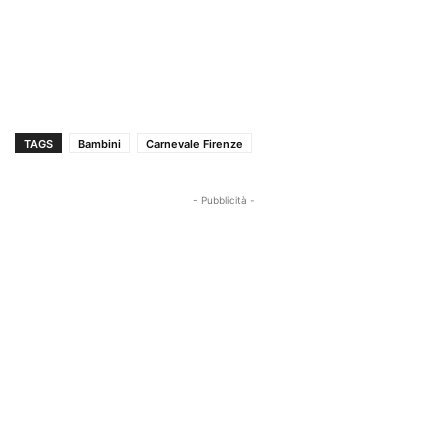
TAGS
Bambini
Carnevale Firenze
- Pubblicità -