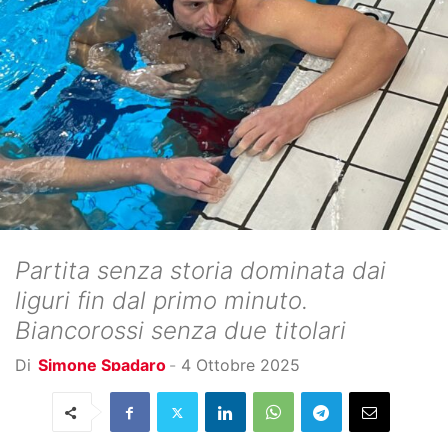
Partita senza storia dominata dai
liguri fin dal primo minuto.
Biancorossi senza due titolari
Di
Simone Spadaro
-
4 Ottobre 2025