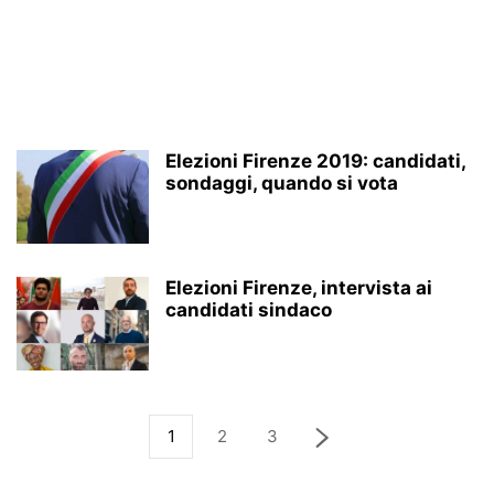
Elezioni Firenze 2019: candidati,
sondaggi, quando si vota
Elezioni Firenze, intervista ai
candidati sindaco
1
2
3