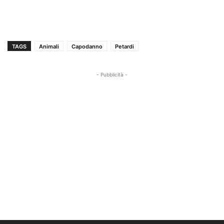
TAGS
Animali
Capodanno
Petardi
- Pubblicità -