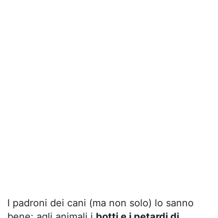
I padroni dei cani (ma non solo) lo sanno
bene: agli animali i
botti e i petardi di