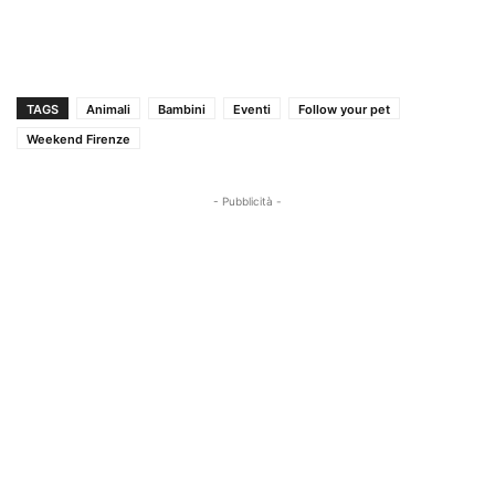
TAGS
Animali
Bambini
Eventi
Follow your pet
Weekend Firenze
- Pubblicità -