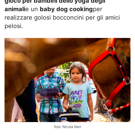
gioco per bambini dello yoga degli
animali
e un
baby dog cooking
per
realizzare golosi bocconcini per gli amici
pelosi.
foto: Nicola Neri