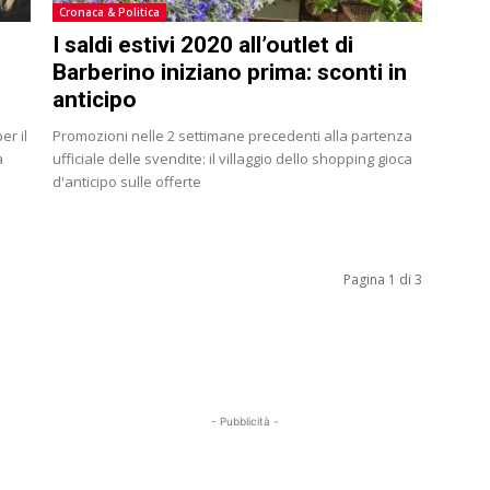
Cronaca & Politica
I saldi estivi 2020 all’outlet di
Barberino iniziano prima: sconti in
anticipo
er il
Promozioni nelle 2 settimane precedenti alla partenza
à
ufficiale delle svendite: il villaggio dello shopping gioca
d'anticipo sulle offerte
Pagina 1 di 3
- Pubblicità -