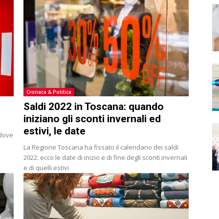
Cronaca & Politica
Saldi 2022 in Toscana: quando
iniziano gli sconti invernali ed
estivi, le date
 dove
La Regione Toscana ha fissato il calendario dei saldi
2022: ecco le date di inizio e di fine degli sconti invernali
e di quelli estivi