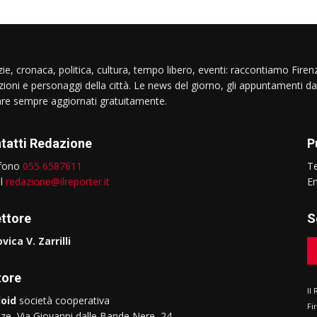
ie, cronaca, politica, cultura, tempo libero, eventi: raccontiamo Firenz
izioni e personaggi della città. Le news del giorno, gli appuntamenti da
are sempre aggiornati gratuitamente.
tatti Redazione
P
efono
055 6587611
T
il
redazione@ilreporter.it
E
ettore
S
vica V. Zarrilli
tore
Il
oid
società cooperativa
Fi
nze, Via Giovanni dalle Bande Nere, 24