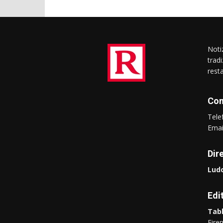
Notiz
trad
rest
Con
Tel
Ema
Dir
Ludo
Edi
Tabl
Fire