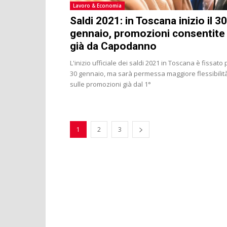
Lavoro & Economia
Saldi 2021: in Toscana inizio il 30
gennaio, promozioni consentite
già da Capodanno
L'inizio ufficiale dei saldi 2021 in Toscana è fissato p
30 gennaio, ma sarà permessa maggiore flessibilit
sulle promozioni già dal 1°
1
2
3