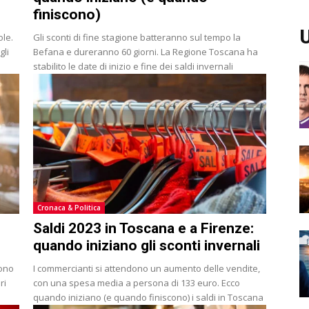
finiscono)
U
ole.
Gli sconti di fine stagione batteranno sul tempo la
gli
Befana e dureranno 60 giorni. La Regione Toscana ha
stabilito le date di inizio e fine dei saldi invernali
Cronaca & Politica
Saldi 2023 in Toscana e a Firenze:
quando iniziano gli sconti invernali
gono
I commercianti si attendono un aumento delle vendite,
ri
con una spesa media a persona di 133 euro. Ecco
quando iniziano (e quando finiscono) i saldi in Toscana