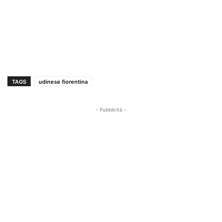
TAGS
udinese fiorentina
- Pubblicità -