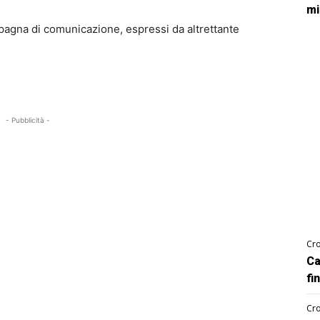
mi
pagna di comunicazione, espressi da altrettante
- Pubblicità -
Cro
Ca
fi
Cro