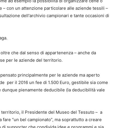
come ad esempio la possibilità di organizzare cene o
e – con un attenzione particolare alle aziende tessili –
nsultazione dell'archivio campionari e tante occasioni di
aga.
oltre che dal senso di appartenenza – anche da
se per le aziende del territorio.
– pensato principalmente per le aziende ma aperto
de per il 2016 un fee di 1.500 Euro, gestibile sia come
 dunque pienamente deducibile (la deducibilità vale
 territorio, il Presidente del Museo del Tessuto – a
 fare “un bel campionato”, ma soprattutto a creare
 di supporter che condivida idee e programmi e sia