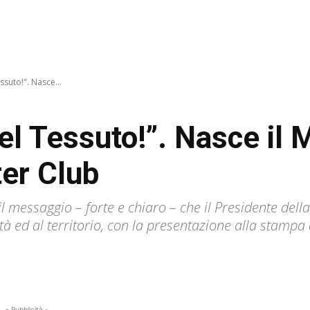
suto!". Nasce...
l Tessuto!”. Nasce il 
er Club
il messaggio – forte e chiaro – che il Presidente de
ttà ed al territorio, con la presentazione alla stamp
- Pubblicità -