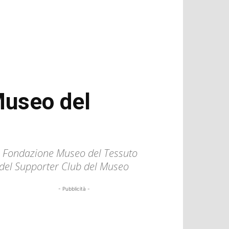
Museo del
lla Fondazione Museo del Tessuto
a del Supporter Club del Museo
- Pubblicità -