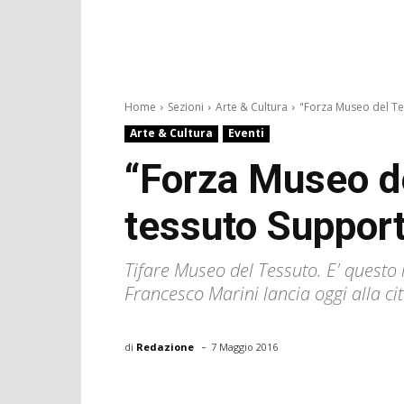
Home
Sezioni
Arte & Cultura
"Forza Museo del Tes
Arte & Cultura
Eventi
“Forza Museo de
tessuto Support
Tifare Museo del Tessuto. E' questo 
Francesco Marini lancia oggi alla ci
-
di
Redazione
7 Maggio 2016