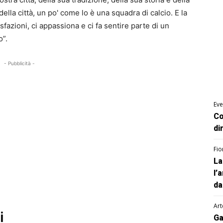
ella città, un po' come lo è una squadra di calcio. E la
sfazioni, ci appassiona e ci fa sentire parte di un
o”.
- Pubblicità -
Eve
Co
di
Fio
La
l’
da
Art
i
Ga