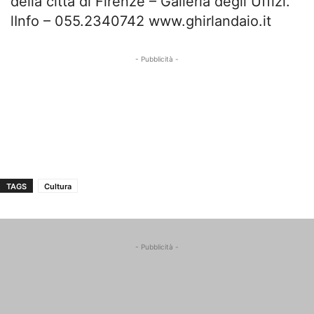
della città di Firenze – Galleria degli Uffizi.
lInfo – 055.2340742 www.ghirlandaio.it
- Pubblicità -
TAGS
Cultura
- Pubblicità -