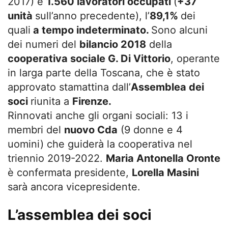
2017) e
1.560 lavoratori occupati
(
+37
unità
sull’anno precedente), l’
89,1%
dei
quali
a tempo indeterminato.
Sono alcuni
dei numeri del
bilancio 2018
della
cooperativa sociale G. Di Vittorio
, operante
in larga parte della Toscana, che è stato
approvato stamattina dall’
Assemblea dei
soci
riunita a
Firenze.
Rinnovati anche gli organi sociali: 13 i
membri del
nuovo Cda
(9 donne e 4
uomini) che guiderà la cooperativa nel
triennio 2019-2022.
Maria Antonella Oronte
è confermata presidente,
Lorella Masini
sarà ancora vicepresidente.
L’assemblea dei soci