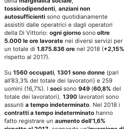
della
marginalità sociale
,
tossicodipendenti
,
anziani non
autosufficienti
sono quotidianamente
assistiti dalle operatrici e dagli operatori
della Di Vittorio:
ogni giorno
sono
oltre
5.000 le ore lavorate
nei diversi servizi per
un totale di
1.875.836 ore
nel 2018 (
+2,15%
rispetto al 2017).
Su
1560 occupati
,
1301 sono donne
(pari
all’83,3% del totale dei lavoratori) e 259
uomini (16,7%). I
soci
sono
949
(
60,8%
del
totale dei lavoratori).
1390
lavoratori sono
assunti
a tempo indeterminato
. Nel 2018 i
contratti a tempo indeterminato
hanno
fatto registrare un
aumento dell’1,6%