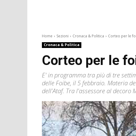
Home
Sezioni
Cronaca & Politica
Corteo per le foi
Cronaca & Politica
Corteo per le fo
E' in programma tra più di tre setti
delle Foibe, il 5 febbraio. Materia 
dell'Ataf. Tra l'assessore al decoro M