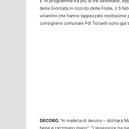
E’ in programma tra più di tre settimane, ep
della Giornata in ricordo delle Foibe, il 5 fe
volantini che hanno tappezzato moltissime pen
consigliere comunale Pdl Torselli sono già sc
DECORO.
“In materia di decoro – dichiara M
bene e razzolano mano”. “L’assessore ha pien