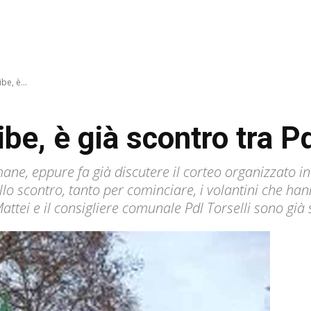
be, è...
ibe, è già scontro tra P
mane, eppure fa già discutere il corteo organizzato i
dello scontro, tanto per cominciare, i volantini che h
attei e il consigliere comunale Pdl Torselli sono già s