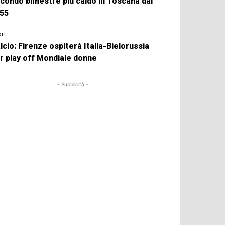
condo bimestre più caldo in Toscana dal
55
rt
lcio: Firenze ospiterà Italia-Bielorussia
r play off Mondiale donne
- Pubblicità -