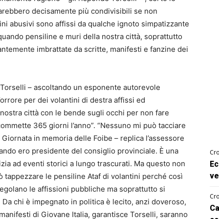
arebbero decisamente più condivisibili se non
tini abusivi sono affissi da qualche ignoto simpatizzante
uando pensiline e muri della nostra città, soprattutto
ntemente imbrattate da scritte, manifesti e fanzine dei
 Torselli – ascoltando un esponente autorevole
rrore per dei volantini di destra affissi ed
ostra città con le bende sugli occhi per non fare
ra commette 365 giorni l’anno”. “Nessuno mi può tacciare
a Giornata in memoria delle Foibe – replica l’assessore
ando ero presidente del consiglio provinciale. È una
Cro
ia ad eventi storici a lungo trascurati. Ma questo non
Ec
ve
 tappezzare le pensiline Ataf di volantini perché così
egolano le affissioni pubbliche ma soprattutto si
Cro
. Da chi è impegnato in politica è lecito, anzi doveroso,
Ca
 manifesti di Giovane Italia, garantisce Torselli, saranno