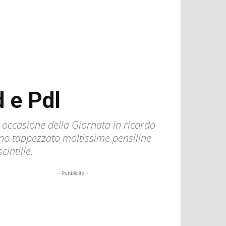
d e Pdl
n occasione della Giornata in ricordo
anno tappezzato moltissime pensiline
cintille.
- Pubblicità -