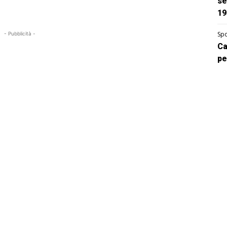
se
19
Spo
- Pubblicità -
Ca
pe