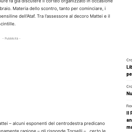
pure fa già discutere il corteo organizzato in occasione
bbraio. Materia dello scontro, tanto per cominciare, i
siline dell’Ataf. Tra l’assessore al decoro Mattei e il
intille.
- Pubblicità -
Cro
Li
pe
Cro
Nu
Fio
Il
an
attei – alcuni esponenti del centrodestra predicano
ma
amente ragione – gli risponde Torselli – , certo le