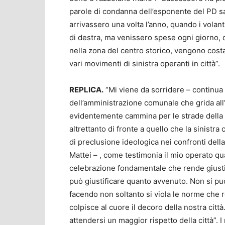
parole di condanna dell’esponente del PD s
arrivassero una volta l’anno, quando i volan
di destra, ma venissero spese ogni giorno, q
nella zona del centro storico, vengono costa
vari movimenti di sinistra operanti in città”.
REPLICA.
“Mi viene da sorridere – continua
dell’amministrazione comunale che grida all’o
evidentemente cammina per le strade della n
altrettanto di fronte a quello che la sinist
di preclusione ideologica nei confronti dell
Mattei – , come testimonia il mio operato qu
celebrazione fondamentale che rende giustiz
può giustificare quanto avvenuto. Non si può
facendo non soltanto si viola le norme che r
colpisce al cuore il decoro della nostra città
attendersi un maggior rispetto della città”. I