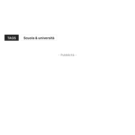
TAGS
Scuola & università
- Pubblicità -