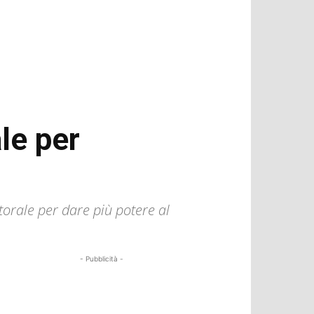
le per
torale per dare più potere al
- Pubblicità -