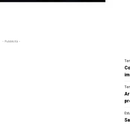
- Pubblicità -
Te
Co
im
Te
Ar
pr
Est
Sa