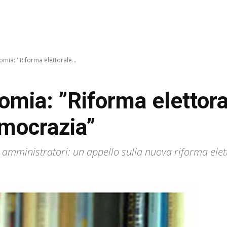
mia: ''Riforma elettorale...
nomia: ”Riforma elettora
emocrazia”
 amministratori: un appello sulla nuova riforma elet