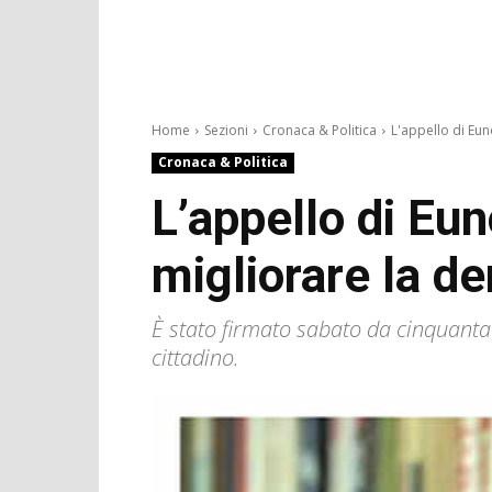
Home
Sezioni
Cronaca & Politica
L'appello di Euno
Cronaca & Politica
L’appello di Eu
migliorare la d
È stato firmato sabato da cinquanta
cittadino.