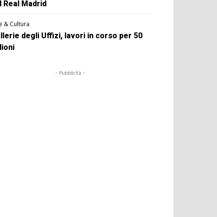
l Real Madrid
e & Cultura
llerie degli Uffizi, lavori in corso per 50
lioni
- Pubblicità -