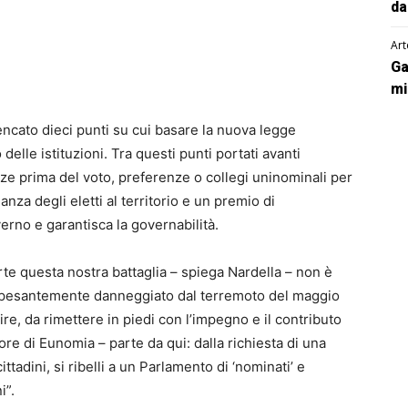
da
Art
Ga
mi
ncato dieci punti su cui basare la nuova legge
lle istituzioni. Tra questi punti portati avanti
anze prima del voto, preferenze o collegi uninominali per
nanza degli eletti al territorio e un premio di
erno e garantisca la governabilità.
arte questa nostra battaglia – spiega Nardella – non è
 pesantemente danneggiato dal terremoto del maggio
ire, da rimettere in piedi con l’impegno e il contributo
ttore di Eunomia – parte da qui: dalla richiesta di una
ittadini, si ribelli a un Parlamento di ‘nominati’ e
i”.