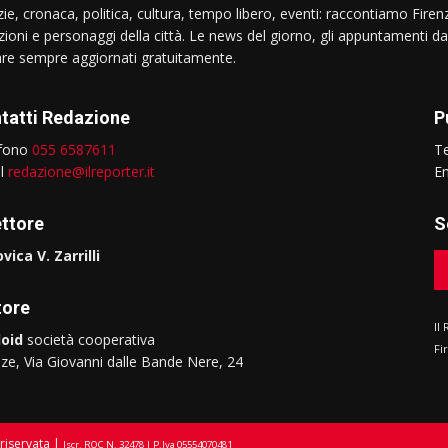
ie, cronaca, politica, cultura, tempo libero, eventi: raccontiamo Firenz
izioni e personaggi della città. Le news del giorno, gli appuntamenti da
are sempre aggiornati gratuitamente.
tatti Redazione
P
efono
055 6587611
T
il
redazione@ilreporter.it
E
ettore
S
vica V. Zarrilli
tore
Il
oid
società cooperativa
Fi
nze, Via Giovanni dalle Bande Nere, 24
riservata |
Iscr. ROC N. 32478 | P.Iva 05554070481