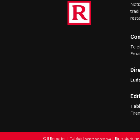
Notiz
trad
rest
Con
Tel
Ema
Dir
Ludo
Edi
Tabl
Fire
© Il Reporter | Tabloid
| Riproduzione 
società cooperativa