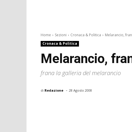
Home
Sezioni
Cronaca & Politica
Melarancio, fran
Cronaca & Politica
Melarancio, fran
frana la galleria del melarancio
-
di
Redazione
28 Agosto 2008