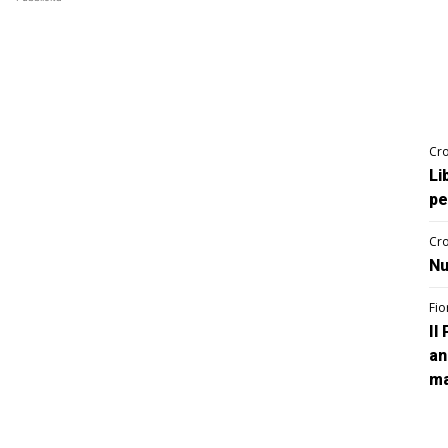
Cro
Li
pe
Cro
Nu
Fio
Il
an
ma