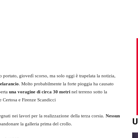
ortato, giovedì scorso, ma solo oggi è trapelata la notizia,
Melarancio
. Molto probabilmente la forte pioggia ha causato
perta
una voragine di circa 30 metri
nel terreno sotto la
nze Certosa
e Firenze Scandicci
gnati nei lavori per la realizzazione della terza corsia.
Nessun
U
bbandonare la galleria prima del crollo.