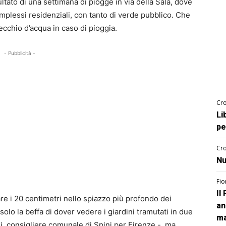
sultato di una settimana di piogge in via della Sala, dove
mplessi residenziali, con tanto di verde pubblico. Che
cchio d’acqua in caso di pioggia.
- Pubblicità -
Cro
Li
pe
Cro
Nu
Fio
Il
re i 20 centimetri nello spiazzo più profondo dei
an
 solo la beffa di dover vedere i giardini tramutati in due
ma
i, consigliere comunale di Spini per Firenze -, ma