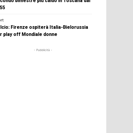
condo bimestre più caldo in Toscana dal
55
rt
lcio: Firenze ospiterà Italia-Bielorussia
r play off Mondiale donne
- Pubblicità -