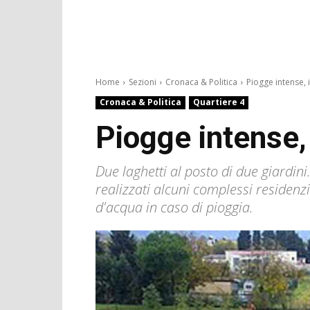
Home
Sezioni
Cronaca & Politica
Piogge intense, i
Cronaca & Politica
Quartiere 4
Piogge intense, 
Due laghetti al posto di due giardini
realizzati alcuni complessi residenz
d'acqua in caso di pioggia.