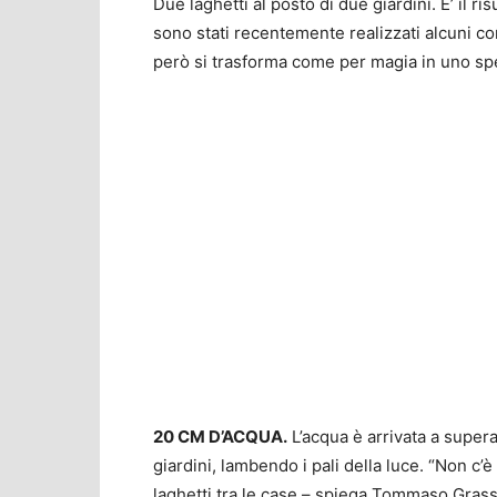
Due laghetti al posto di due giardini. E’ il ri
sono stati recentemente realizzati alcuni co
però si trasforma come per magia in uno spe
20 CM D’ACQUA.
L’acqua è arrivata a supera
giardini, lambendo i pali della luce. “Non c’è
laghetti tra le case – spiega Tommaso Grass