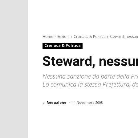
Home
Sezioni
Cronaca & Politica
Steward, nessun
Cronaca & Politica
Steward, nessu
Nessuna sanzione da parte della Prefe
Lo comunica la stessa Prefettura, dop
-
di
Redazione
11 Novembre 2008