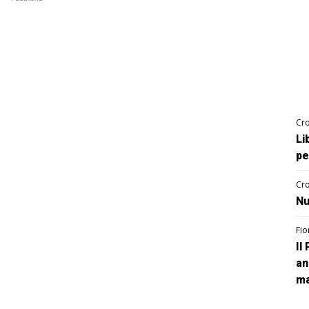
Cro
Li
pe
Cro
Nu
Fio
Il
an
ma