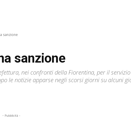
a sanzione
na sanzione
ttura, nei confronti della Fiorentina, per il servizio
o le notizie apparse negli scorsi giorni su alcuni gi
- Pubblicità -