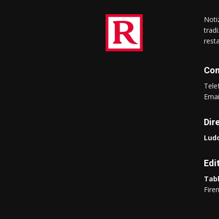
Notiz
trad
rest
Con
Tel
Ema
Dir
Ludo
Edi
Tabl
Fire