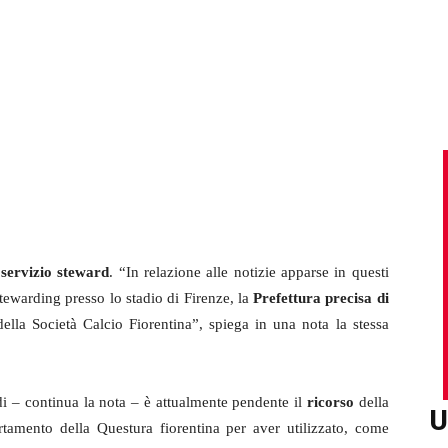
l
servizio steward
. “In relazione alle notizie apparse in questi
 stewarding presso lo stadio di Firenze, la
Prefettura precisa di
lla Società Calcio Fiorentina”, spiega in una nota la stessa
di – continua la nota – è attualmente pendente il
ricorso
della
U
rtamento della Questura fiorentina per aver utilizzato, come