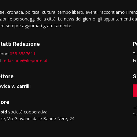
ie, cronaca, politica, cultura, tempo libero, eventi: raccontiamo Firenz
izioni e personaggi della città. Le news del giorno, gli appuntamenti da
are sempre aggiornati gratuitamente.
tatti Redazione
P
efono
055 6587611
T
il
redazione@ilreporter.it
E
ettore
S
vica V. Zarrilli
tore
Il
oid
società cooperativa
Fi
nze, Via Giovanni dalle Bande Nere, 24