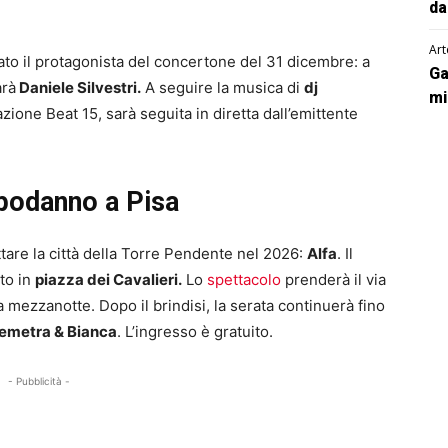
da
Art
to il protagonista del concertone del 31 dicembre: a
Ga
arà
Daniele Silvestri.
A seguire la musica di
dj
mi
azione Beat 15, sarà seguita in diretta dall’emittente
apodanno a Pisa
tare la città della Torre Pendente nel 2026:
Alfa
. Il
to in
piazza dei Cavalieri.
Lo
spettacolo
prenderà il via
la mezzanotte. Dopo il brindisi, la serata continuerà fino
Demetra & Bianca
. L’ingresso è gratuito.
- Pubblicità -