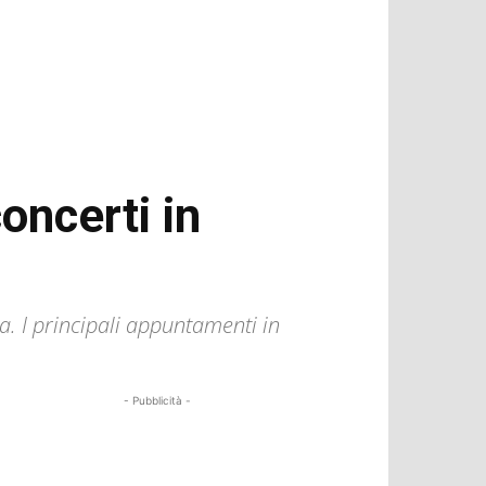
oncerti in
a. I principali appuntamenti in
- Pubblicità -