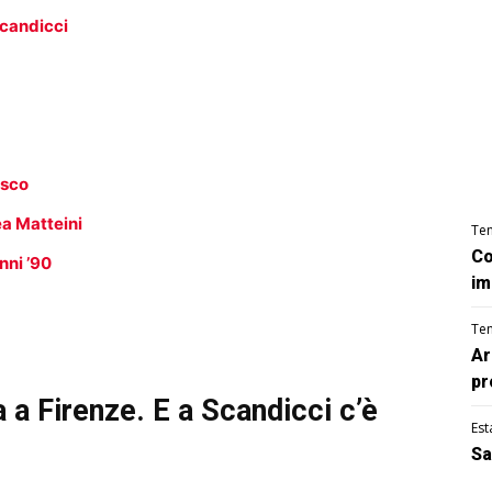
Scandicci
isco
a Matteini
Te
Co
nni ’90
im
Te
Ar
pr
a Firenze. E a Scandicci c’è
Est
Sa