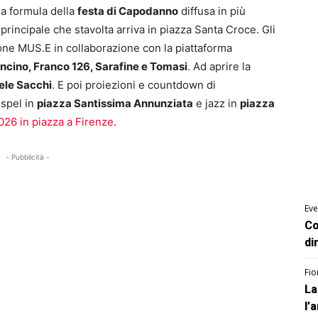
la formula della
festa di Capodanno
diffusa in più
principale che stavolta arriva in piazza Santa Croce. Gli
one MUS.E in collaborazione con la piattaforma
ancino, Franco 126, Sarafine e Tomasi
. Ad aprire la
ele Sacchi
. E poi proiezioni e countdown di
ospel in
piazza Santissima Annunziata
e jazz in
piazza
026 in piazza a Firenze
.
- Pubblicità -
Eve
Co
di
Fio
La
l’