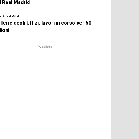
l Real Madrid
e & Cultura
llerie degli Uffizi, lavori in corso per 50
lioni
- Pubblicità -