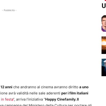
U
- Pubblicità -
 12 anni
che andranno al cinema avranno diritto
a uno
ione avrà validità nelle sale aderenti
per i film italiani
in festa
“, arriva l’iniziativa “
Happy Cinefamily. Il
va campagna del Ministero della Cultura per portare gli