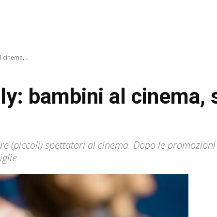
 cinema,...
y: bambini al cinema, 
re (piccoli) spettatori al cinema. Dopo le promozioni e
iglie