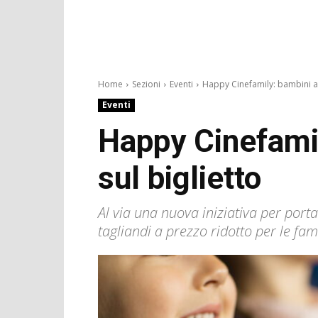
Home
Sezioni
Eventi
Happy Cinefamily: bambini al
Eventi
Happy Cinefamil
sul biglietto
Al via una nuova iniziativa per porta
tagliandi a prezzo ridotto per le fam