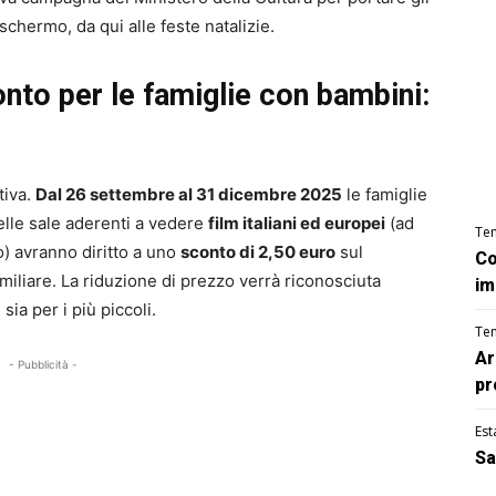
schermo, da qui alle feste natalizie.
onto per le famiglie con bambini:
tiva.
Dal 26 settembre al 31 dicembre 2025
le famiglie
elle sale aderenti a vedere
film italiani ed europei
(ad
Te
) avranno diritto a uno
sconto di 2,50 euro
sul
Co
iliare. La riduzione di prezzo verrà riconosciuta
im
 sia per i più piccoli.
Te
Ar
- Pubblicità -
pr
Est
Sa