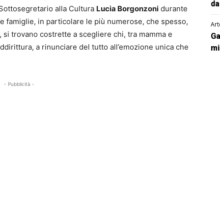
da
Sottosegretario alla Cultura
Lucia Borgonzoni
durante
lle famiglie, in particolare le più numerose, che spesso,
Art
, si trovano costrette a scegliere chi, tra mamma e
Ga
ddirittura, a rinunciare del tutto all’emozione unica che
mi
- Pubblicità -