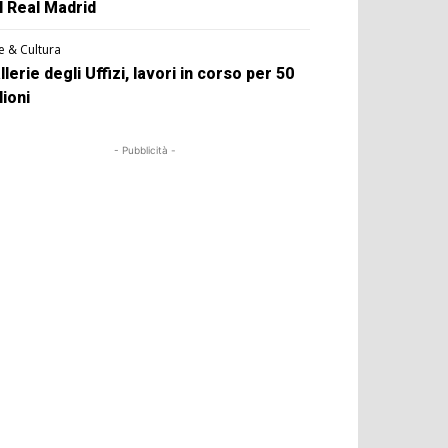
l Real Madrid
e & Cultura
llerie degli Uffizi, lavori in corso per 50
lioni
- Pubblicità -