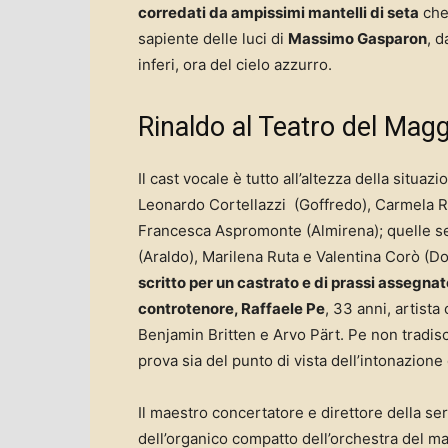
corredati da ampissimi mantelli di seta
che,
sapiente delle luci di
Massimo Gasparon
, d
inferi, ora del cielo azzurro.
Rinaldo al Teatro del Maggi
Il cast vocale è tutto all’altezza della situaz
Leonardo Cortellazzi (Goffredo), Carmela Re
Francesca Aspromonte (Almirena); quelle se
(Araldo), Marilena Ruta e Valentina Corò (
scritto per un castrato e di prassi assegnat
controtenore, Raffaele Pe
, 33 anni, artista
Benjamin Britten e Arvo Pärt. Pe non tradisc
prova sia del punto di vista dell’intonazione 
Il maestro concertatore e direttore della se
dell’organico compatto dell’orchestra del m