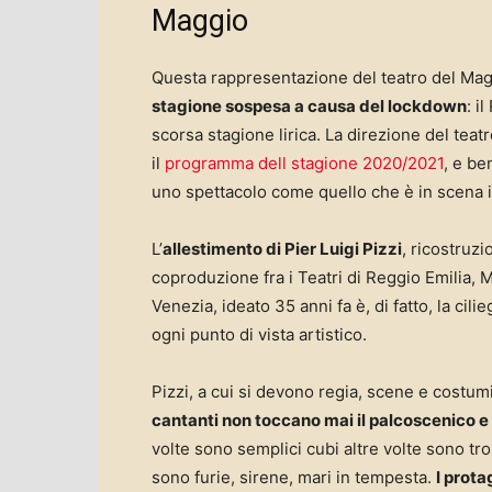
Maggio
Questa rappresentazione del teatro del Magg
stagione sospesa a causa del lockdown
: i
scorsa stagione lirica. La direzione del teat
il
programma dell stagione 2020/2021
, e be
uno spettacolo come quello che è in scena in
L’
allestimento di Pier Luigi Pizzi
, ricostruzi
coproduzione fra i Teatri di Reggio Emilia, 
Venezia, ideato 35 anni fa è, di fatto, la cil
ogni punto di vista artistico.
Pizzi, a cui si devono regia, scene e costumi
cantanti non toccano mai il palcoscenico e
volte sono semplici cubi altre volte sono troni
sono furie, sirene, mari in tempesta.
I prota