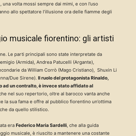
 una volta mossi sempre dai mimi, e con l’uso
anno allo spettatore l’illusione ora delle fiamme degli
o musicale fiorentino: gli artisti
ione. Le parti principali sono state interpretate da
migio (Armida), Andrea Patucelli (Argante),
condarie da William Corrò (Mago Cristiano), Shuxin Li
Donna/Due Sirene).
Il ruolo del protagonista Rinaldo,
o ad un contralto, è invece stato affidato al
 che nel suo repertorio, oltre al barocco vanta anche
e la sua fama e offre al pubblico fiorentino un’ottima
che da quello stilistico.
rata era
Federico Maria Sardelli
, che alla guida
aggio musicale, è riuscito a mantenere una costante