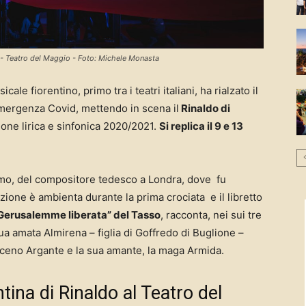
zi - Teatro del Maggio - Foto: Michele Monasta
le fiorentino, primo tra i teatri italiani, ha rialzato il
’emergenza Covid, mettendo in scena il
Rinaldo di
gione lirica e sinfonica 2020/2021.
Si replica il 9 e 13
simo, del compositore tedesco a Londra, dove fu
azione è ambienta durante la prima crociata e il libretto
Gerusalemme liberata” del Tasso
, racconta, nei sui tre
sua amata Almirena – figlia di Goffredo di Buglione –
aceno Argante e la sua amante, la maga Armida.
tina di Rinaldo al Teatro del