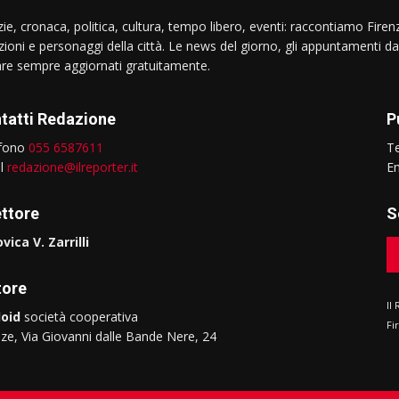
ie, cronaca, politica, cultura, tempo libero, eventi: raccontiamo Firenz
izioni e personaggi della città. Le news del giorno, gli appuntamenti da
are sempre aggiornati gratuitamente.
tatti Redazione
P
efono
055 6587611
T
il
redazione@ilreporter.it
E
ettore
S
vica V. Zarrilli
tore
Il
oid
società cooperativa
Fi
nze, Via Giovanni dalle Bande Nere, 24