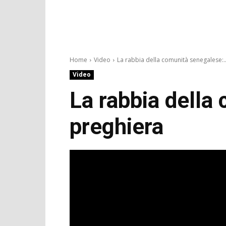
Home
Video
La rabbia della comunità senegalese:..
Video
La rabbia della
preghiera