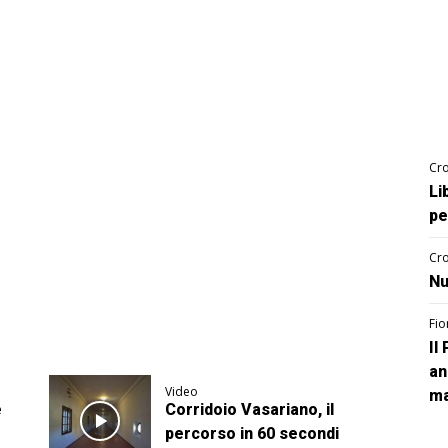
Cro
Li
pe
Cro
Nu
Fio
Il
an
Video
ma
e
Corridoio Vasariano, il
o
percorso in 60 secondi