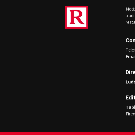
Notiz
trad
rest
Con
Tel
Ema
Dir
Ludo
Edi
Tabl
Fire