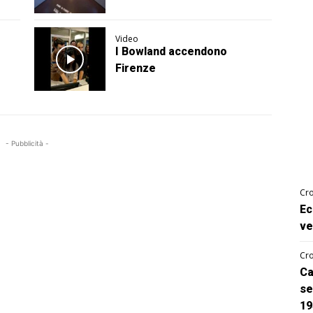
Video
I Bowland accendono
Firenze
- Pubblicità -
Cro
Ec
ve
Cro
Ca
se
19