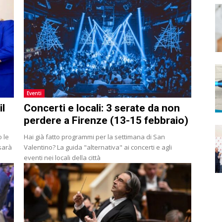
Eventi
il
Concerti e locali: 3 serate da non
perdere a Firenze (13-15 febbraio)
o le
Hai già fatto programmi per la settimana di San
sarà
Valentino? La guida "alternativa" ai concerti e agli
eventi nei locali della città