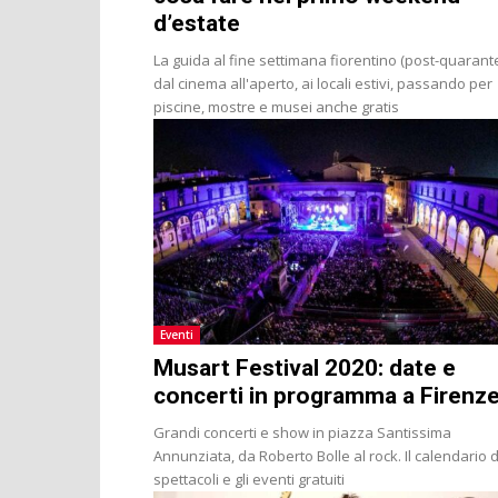
d’estate
La guida al fine settimana fiorentino (post-quarant
dal cinema all'aperto, ai locali estivi, passando per
piscine, mostre e musei anche gratis
Eventi
Musart Festival 2020: date e
concerti in programma a Firenz
Grandi concerti e show in piazza Santissima
Annunziata, da Roberto Bolle al rock. Il calendario d
spettacoli e gli eventi gratuiti