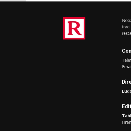
Notiz
trad
rest
Con
Tel
Ema
Dir
Ludo
Edi
Tabl
Fire