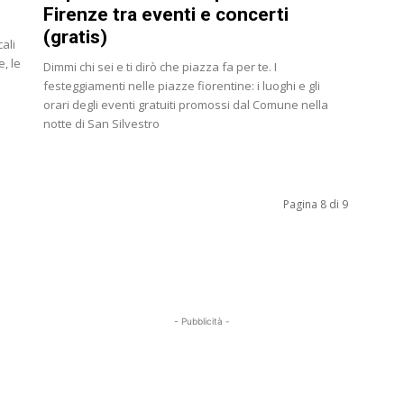
Firenze tra eventi e concerti
(gratis)
ali
e, le
Dimmi chi sei e ti dirò che piazza fa per te. I
festeggiamenti nelle piazze fiorentine: i luoghi e gli
orari degli eventi gratuiti promossi dal Comune nella
notte di San Silvestro
Pagina 8 di 9
- Pubblicità -