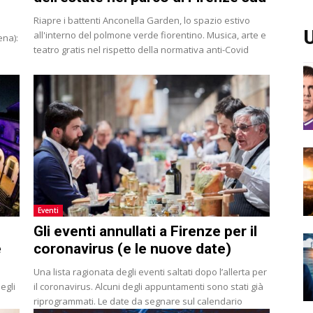
Riapre i battenti Anconella Garden, lo spazio estivo
U
all'interno del polmone verde fiorentino. Musica, arte e
ena):
teatro gratis nel rispetto della normativa anti-Covid
Eventi
Gli eventi annullati a Firenze per il
e
coronavirus (e le nuove date)
Una lista ragionata degli eventi saltati dopo l’allerta per
egli
il coronavirus. Alcuni degli appuntamenti sono stati già
riprogrammati. Le date da segnare sul calendario