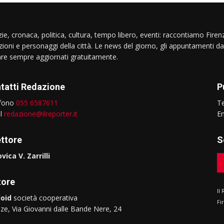
ie, cronaca, politica, cultura, tempo libero, eventi: raccontiamo Firenz
izioni e personaggi della città. Le news del giorno, gli appuntamenti da
are sempre aggiornati gratuitamente.
tatti Redazione
P
efono
055 6587611
T
il
redazione@ilreporter.it
E
ettore
S
vica V. Zarrilli
tore
Il
oid
società cooperativa
Fi
nze, Via Giovanni dalle Bande Nere, 24