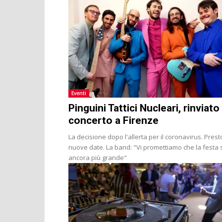
Eventi
Pinguini Tattici Nucleari, rinviato 
concerto a Firenze
La decisione dopo l'allerta per il coronavirus. Prest
nuove date. La band: "Vi promettiamo che la festa 
ancora più grande"