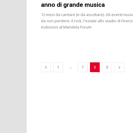
anno di grande musica
12 mesi da cantare (e da ascoltare). Gli eventi music
da non perdere: il rock, l'estate allo stadio di Firenz
esibizioni al Mandela Forum
...
1
7
8
9