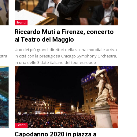
Eventi
Riccardo Muti a Firenze, concerto
al Teatro del Maggio
Uno dei più grandi direttori della scena mondiale arriva
ostra
in città con la prestigiosa Chicago Symphony Orchestra,
in una delle 3 date italiane del tour europeo
Eventi
Capodanno 2020 in piazza a