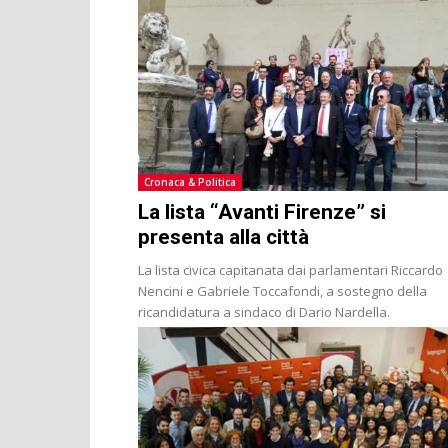
Cronaca & Politica
La lista “Avanti Firenze” si
presenta alla città
La lista civica capitanata dai parlamentari Riccardo
Nencini e Gabriele Toccafondi, a sostegno della
ricandidatura a sindaco di Dario Nardella.