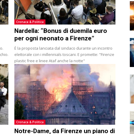
Cronaca & Politica
Nardella: “Bonus di duemila euro
per ogni neonato a Firenze”
o.
È la proposta lanciata dal sindaco durante un incontro
chio.
elettorale con i millennials toscani. E promette: "Firenze
plastic free e linee Ataf anche la notte"
Cronaca & Politica
Notre-Dame, da Firenze un piano di