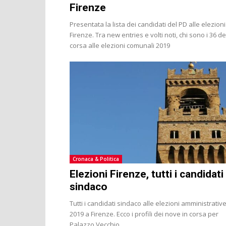
Firenze
Presentata la lista dei candidati del PD alle elezioni
Firenze. Tra new entries e volti noti, chi sono i 36 d
corsa alle elezioni comunali 2019
Cronaca & Politica
Elezioni Firenze, tutti i candidati
sindaco
Tutti i candidati sindaco alle elezioni amministrativ
2019 a Firenze. Ecco i profili dei nove in corsa per
Palazzo Vecchio