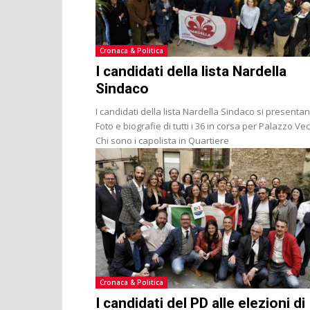
Cronaca & Politica
I candidati della lista Nardella
Sindaco
I candidati della lista Nardella Sindaco si presentan
Foto e biografie di tutti i 36 in corsa per Palazzo Vec
Chi sono i capolista in Quartiere
Cronaca & Politica
I candidati del PD alle elezioni di