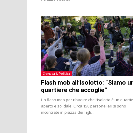
Cronaca & Politica
Flash mob all’Isolotto: “Siamo u
quartiere che accoglie”
Un flash mob per ribadire che l’Isolotto è un quarti
aperto e solidale. Circa 150 persone ieri si sono
incontrate in piazza dei Tigli,...