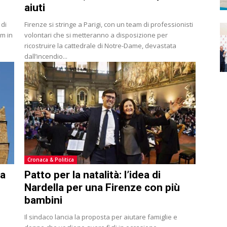
aiuti
 di
Firenze si stringe a Parigi, con un team di professionisti
em in
volontari che si metteranno a disposizione per
ricostruire la cattedrale di Notre-Dame, devastata
dall’incendio...
Cronaca & Politica
 a
Patto per la natalità: l’idea di
Nardella per una Firenze con più
bambini
e
Il sindaco lancia la proposta per aiutare famiglie e