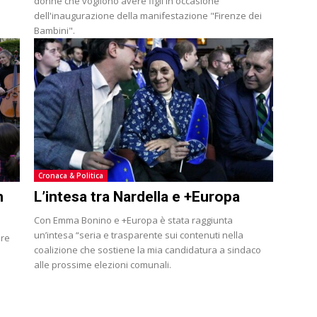
donne che vogliono avere figli in occasione
dell'inaugurazione della manifestazione "Firenze dei
Bambini".
Cronaca & Politica
n
L’intesa tra Nardella e +Europa
Con Emma Bonino e +Europa è stata raggiunta
un’intesa “seria e trasparente sui contenuti nella
ere
coalizione che sostiene la mia candidatura a sindaco
alle prossime elezioni comunali.