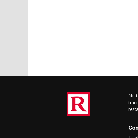
Notiz
trad
rest
Con
Tel