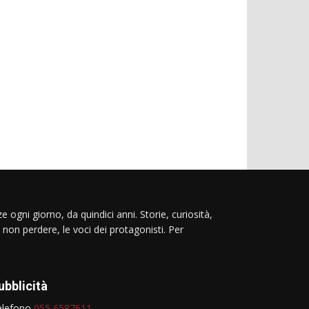
e ogni giorno, da quindici anni. Storie, curiosità,
 non perdere, le voci dei protagonisti. Per
ubblicità
elefono
055 6587611