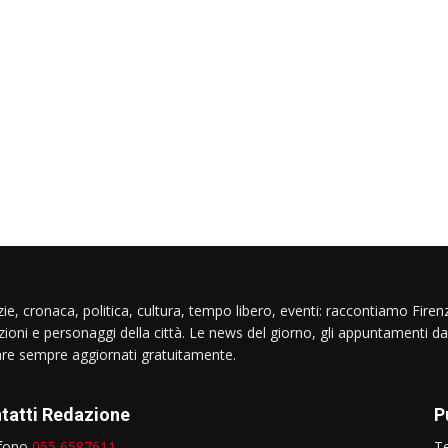
ie, cronaca, politica, cultura, tempo libero, eventi: raccontiamo Firenz
izioni e personaggi della città. Le news del giorno, gli appuntamenti da
are sempre aggiornati gratuitamente.
tatti Redazione
P
efono
055 6587611
T