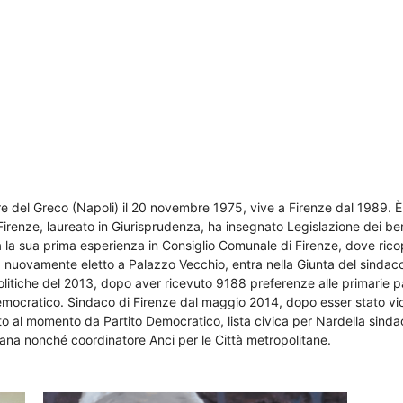
rre del Greco (Napoli) il 20 novembre 1975, vive a Firenze dal 1989. 
 Firenze, laureato in Giurisprudenza, ha insegnato Legislazione dei beni 
 fa la sua prima esperienza in Consiglio Comunale di Firenze, dove ric
09, nuovamente eletto a Palazzo Vecchio, entra nella Giunta del sin
olitiche del 2013, dopo aver ricevuto 9188 preferenze alle primarie pa
o democratico. Sindaco di Firenze dal maggio 2014, dopo esser stato v
 al momento da Partito Democratico, lista civica per Nardella sindaco
ana nonché coordinatore Anci per le Città metropolitane.