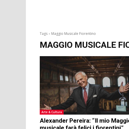
Tags
Maggio Musicale Fiorentino
MAGGIO MUSICALE FI
Arte & Cultura
Alexander Pereira: “Il mio Maggi
musicale farà felici i fiorentini”