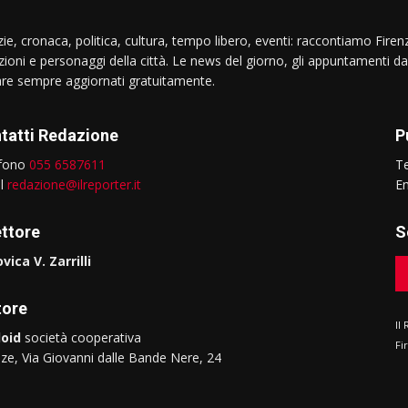
ie, cronaca, politica, cultura, tempo libero, eventi: raccontiamo Firenz
izioni e personaggi della città. Le news del giorno, gli appuntamenti da
are sempre aggiornati gratuitamente.
tatti Redazione
P
efono
055 6587611
T
il
redazione@ilreporter.it
E
ettore
S
vica V. Zarrilli
tore
Il
oid
società cooperativa
Fi
nze, Via Giovanni dalle Bande Nere, 24