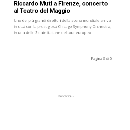
Riccardo Muti a Firenze, concerto
al Teatro del Maggio
Uno dei più grandi direttori della scena mondiale arriva
in città con la prestigiosa Chicago Symphony Orchestra,
in una delle 3 date italiane del tour europeo
Pagina 3 di 5
- Pubblicità -