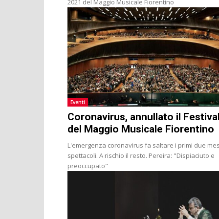
2021 del Maggio Musicale Fiorentino
Eventi
Coronavirus, annullato il Festiva
del Maggio Musicale Fiorentino
L'emergenza coronavirus fa saltare i primi due mes
spettacoli. A rischio il resto. Pereira: "Dispiaciuto e
preoccupato"