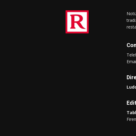
Notiz
trad
rest
Con
Tel
Ema
Dir
Ludo
Edi
Tabl
Fire