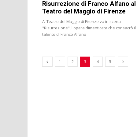
Risurrezione di Franco Alfano al
Teatro del Maggio di Firenze
Al Teatro del Maggio di Firenze va in scena
"Risurrezione", l'opera dimenticata che consacrò il
talento di Franco Alfano
1
2
3
4
5