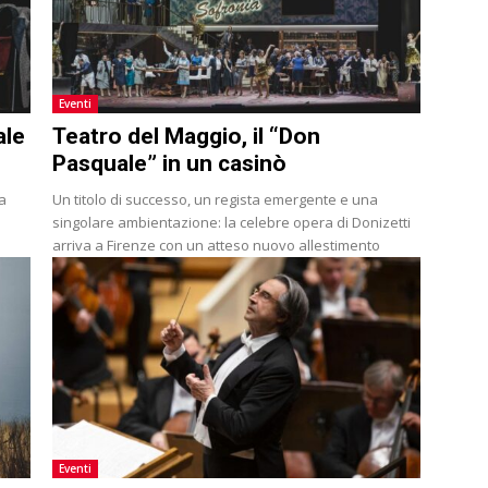
Eventi
ale
Teatro del Maggio, il “Don
Pasquale” in un casinò
a
Un titolo di successo, un regista emergente e una
singolare ambientazione: la celebre opera di Donizetti
arriva a Firenze con un atteso nuovo allestimento
Eventi