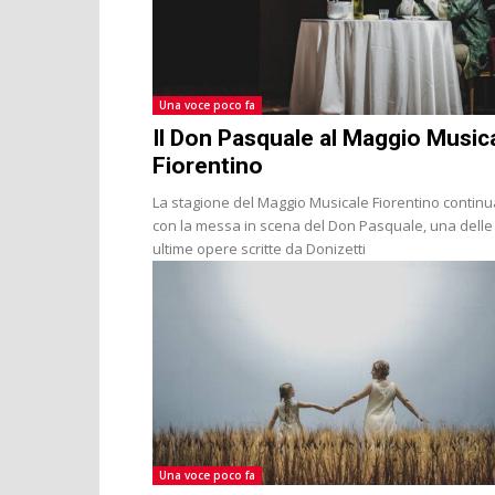
Una voce poco fa
Il Don Pasquale al Maggio Music
Fiorentino
La stagione del Maggio Musicale Fiorentino continu
con la messa in scena del Don Pasquale, una delle
ultime opere scritte da Donizetti
Una voce poco fa