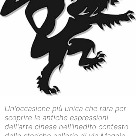
Un'occasione più unica che rara per
scoprire le antiche espressioni
dell'arte cinese nell'inedito contesto
delle storiche gallerie di via Maggio.