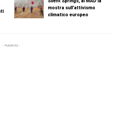
Silent Springs, al MAD la
mostra sull’attivismo
ti
climatico europeo
- Pubblicità -