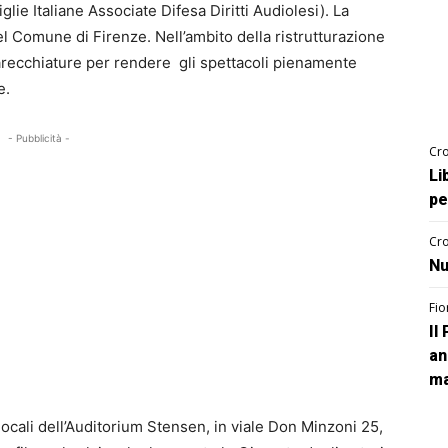
ie Italiane Associate Difesa Diritti Audiolesi). La
el Comune di Firenze. Nell’ambito della ristrutturazione
pparecchiature per rendere gli spettacoli pienamente
e.
- Pubblicità -
Cro
Li
pe
Cro
Nu
Fio
Il
an
ma
ocali dell’Auditorium Stensen, in viale Don Minzoni 25,