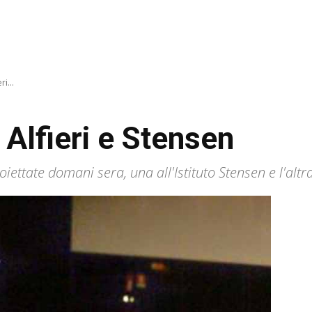
ri...
i Alfieri e Stensen
ttate domani sera, una all'Istituto Stensen e l'altra a