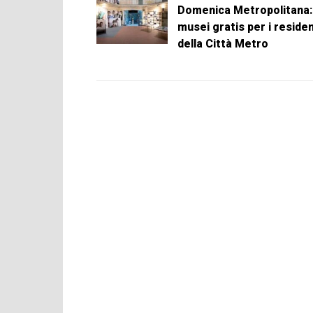
Domenica Metropolitana:
musei gratis per i residen
della Città Metro