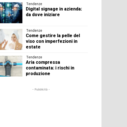
Tendenze
Digital signage in azienda:
da dove iniziare
Tendenze
Come gestire la pelle del
viso con imperfezioni in
estate
Tendenze
Aria compressa
contaminata: i rischi in
produzione
- Pubblicità -