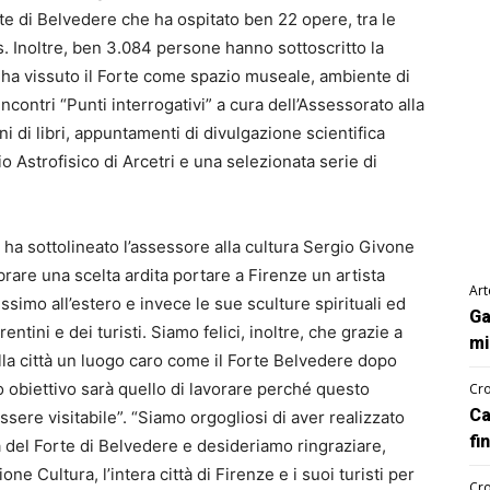
orte di Belvedere che ha ospitato ben 22 opere, tra le
 Inoltre, ben 3.084 persone hanno sottoscritto la
 ha vissuto il Forte come spazio museale, ambiente di
ncontri “Punti interrogativi” a cura dell’Assessorato alla
 di libri, appuntamenti di divulgazione scientifica
io Astrofisico di Arcetri e una selezionata serie di
 ha sottolineato l’assessore alla cultura Sergio Givone
are una scelta ardita portare a Firenze un artista
Art
simo all’estero e invece le sue sculture spirituali ed
Ga
ntini e dei turisti. Siamo felici, inoltre, che grazie a
mi
lla città un luogo caro come il Forte Belvedere dopo
ro obiettivo sarà quello di lavorare perché questo
Cro
Ca
sere visitabile”. “Siamo orgogliosi di aver realizzato
fi
 del Forte di Belvedere e desideriamo ringraziare,
ne Cultura, l’intera città di Firenze e i suoi turisti per
Cro