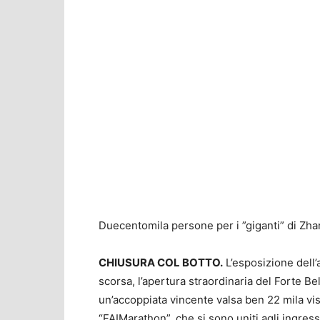
Duecentomila persone per i ”giganti” di Zha
CHIUSURA COL BOTTO.
L’esposizione dell’
scorsa, l’apertura straordinaria del Forte Be
un’accoppiata vincente valsa ben 22 mila visita
“FAIMarathon”, che si sono uniti agli ingress