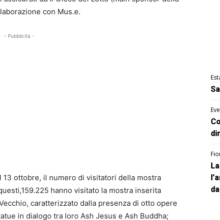
ollaborazione con Mus.e.
- Pubblicità -
Est
Sa
Eve
Co
di
Fio
La
13 ottobre, il numero di visitatori della mostra
l’
da
 questi,159.225 hanno visitato la mostra inserita
Vecchio, caratterizzato dalla presenza di otto opere
 statue in dialogo tra loro Ash Jesus e Ash Buddha;