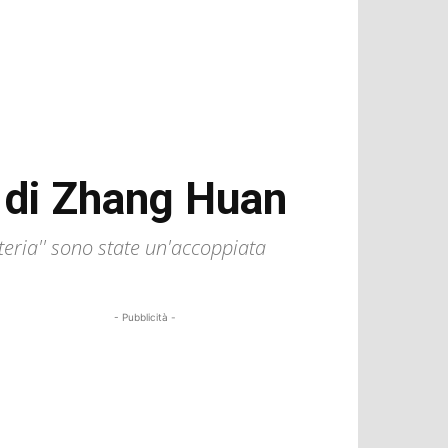
” di Zhang Huan
eria'' sono state un'accoppiata
- Pubblicità -