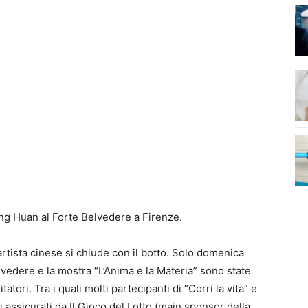
ng Huan al Forte Belvedere a Firenze.
artista cinese si chiude con il botto. Solo domenica
lvedere e la mostra “L’Anima e la Materia” sono state
tori. Tra i quali molti partecipanti di “Corri la vita” e
i assicurati da Il Gioco del Lotto (main sponsor della