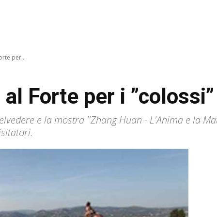
rte per...
al Forte per i ”colossi
elvedere e la mostra ''Zhang Huan - L'Anima e la Mat
itatori.