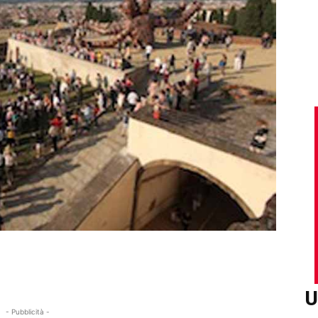
U
- Pubblicità -