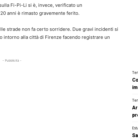
ulla Fi-Pi-Li si è, invece, verificato un
0 anni è rimasto gravemente ferito.
sulle strade non fa certo sorridere. Due gravi incidenti si
o intorno alla città di Firenze facendo registrare un
- Pubblicità -
Te
Co
im
Te
Ar
pr
Est
Sa