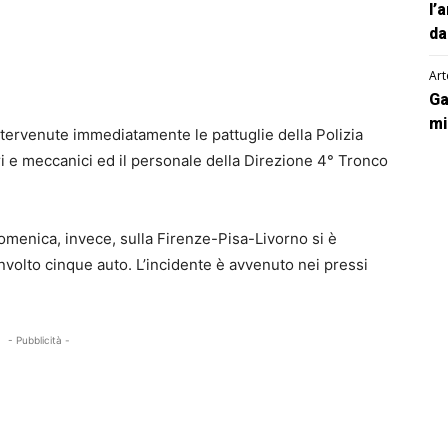
l’
da
Art
Ga
mi
ntervenute immediatamente le pattuglie della Polizia
tari e meccanici ed il personale della Direzione 4° Tronco
domenica, invece, sulla Firenze-Pisa-Livorno si è
volto cinque auto. L’incidente è avvenuto nei pressi
- Pubblicità -