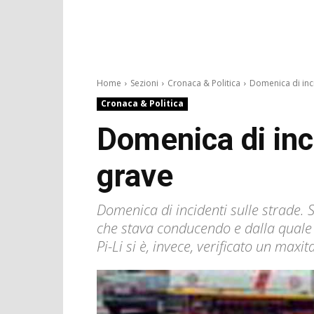
Home
Sezioni
Cronaca & Politica
Domenica di incid
Cronaca & Politica
Domenica di inci
grave
Domenica di incidenti sulle strade. 
che stava conducendo e dalla quale è
Pi-Li si è, invece, verificato un ma