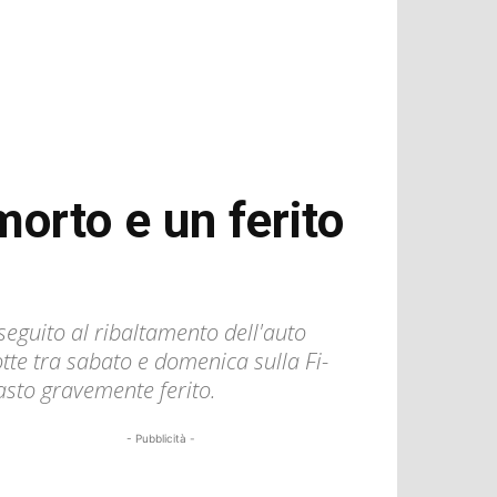
morto e un ferito
seguito al ribaltamento dell'auto
tte tra sabato e domenica sulla Fi-
asto gravemente ferito.
- Pubblicità -