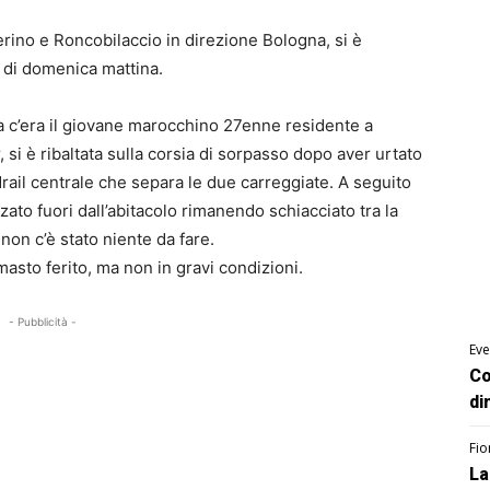
rberino e Roncobilaccio in direzione Bologna, si è
0 di domenica mattina.
ida c’era il giovane marocchino 27enne residente a
 si è ribaltata sulla corsia di sorpasso dopo aver urtato
drail centrale che separa le due carreggiate. A seguito
lzato fuori dall’abitacolo rimanendo schiacciato tra la
non c’è stato niente da fare.
imasto ferito, ma non in gravi condizioni.
- Pubblicità -
Eve
Co
di
Fio
La