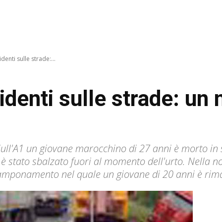
enti sulle strade:...
denti sulle strade: un 
Sull'A1 un giovane marocchino di 27 anni è morto in 
 stato sbalzato fuori al momento dell'urto. Nella no
xitamponamento nel quale un giovane di 20 anni è rim