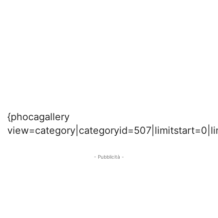
{phocagallery
view=category|categoryid=507|limitstart=0|l
- Pubblicità -